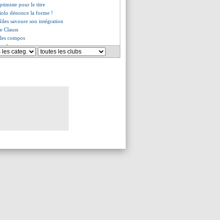
ptimiste pour le titre
iolo dénonce la forme !
iles savoure son intégration
 de Clauss
 les compos
re, les compos
once son départ ! (officiel)
 pour le but de la saison
du Parc va prendre sa retraite
de CdF, le gros dilemme de Sage
pour la Copa América
engage définitivement (off.)
a tactique d'Ancelotti
araes-Isak, Howe prévient
esse de Leno à Arsenal
 explique ses larmes
m confirme pour son avenir
veille Ramaj
ille Beye à la L1
etour contre Rennes ?
OM, le constat de Kombouaré
ois, Ancelotti reste évasif
r Fonseca confirmée
, Ancelotti pas rassurant
 bien prolonger
u en L1 ce soir si...