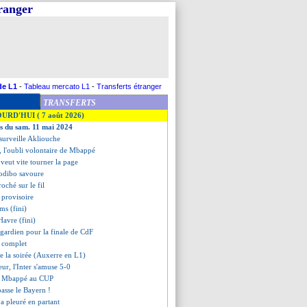
tranger
de L1
-
Tableau mercato L1
-
Transferts étranger
TRANSFERTS
OURD'HUI ( 7 août 2026)
es du sam. 11 mai 2024
 surveille Akliouche
i, l'oubli volontaire de Mbappé
 veut vite tourner la page
Todibo savoure
oché sur le fil
 provisoire
ms (fini)
Havre (fini)
e gardien pour la finale de CdF
t complet
 de la soirée (Auxerre en L1)
ur, l'Inter s'amuse 5-0
de Mbappé au CUP
passe le Bayern !
s a pleuré en partant