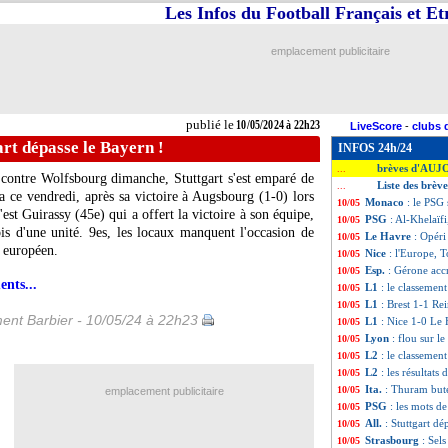
Les Infos du Football Français et E
emplacement publicitaire
publié le
10/05/2024 à 22h23
LiveScore
-
clubs 
gart dépasse le Bayern !
INFOS 24h/24
brèves d'AUJ
...
contre Wolfsbourg dimanche, Stuttgart s'est emparé de
Liste des brèv
...
a ce vendredi, après sa victoire à Augsbourg (1-0) lors
Monaco
: le PSG
10/05
st Guirassy (45e) qui a offert la victoire à son équipe,
PSG
: Al-Khelaïf
10/05
is d'une unité. 9es, les locaux manquent l'occasion de
Le Havre
: Opéri
10/05
t européen.
Nice
: l'Europe, 
10/05
Esp.
: Gérone accr
10/05
ents...
L1
: le classement
10/05
L1
: Brest 1-1 Rei
10/05
ent Barbier - 10/05/24 à 22h23
L1
: Nice 1-0 Le 
10/05
Lyon
: flou sur l
10/05
L2
: le classemen
10/05
L2
: les résultats
10/05
Ita.
: Thuram bute
10/05
emplacement publicitaire
PSG
: les mots 
10/05
All.
: Stuttgart dé
10/05
Strasbourg
: Sel
10/05