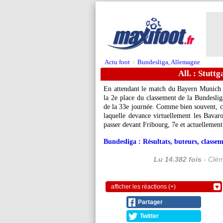
Actu foot
Bundesliga, Allemagne
>
All. : Stutt
En attendant le match du Bayern Munich 
la 2e place du classement de la Bundeslig
de la 33e journée. Comme bien souvent, c'e
laquelle devance virtuellement les Bavaro
passer devant Fribourg, 7e et actuellemen
Bundesliga : Résultats, buteurs, classem
Lu 14.382 fois
- Clém
afficher les réactions (+)
Partager
Twitter