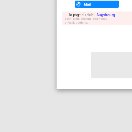
Mail
la page du club :
Augsbourg
bilan, stats, réultats, calendrier,
effectif, tranferts, ...