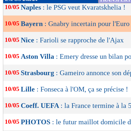
de
10/05
Naples
: le PSG veut Kvaratskhelia !
lecture
10/05
Bayern
: Gnabry incertain pour l'Euro
OK
10/05
Nice
: Farioli se rapproche de l'Ajax
10/05
Aston Villa
: Emery dresse un bilan po
10/05
Strasbourg
: Gameiro annonce son dé
10/05
Lille
: Fonseca à l'OM, ça se précise !
10/05
Coeff. UEFA
: la France termine à la 
10/05
PHOTOS
: le futur maillot domicile