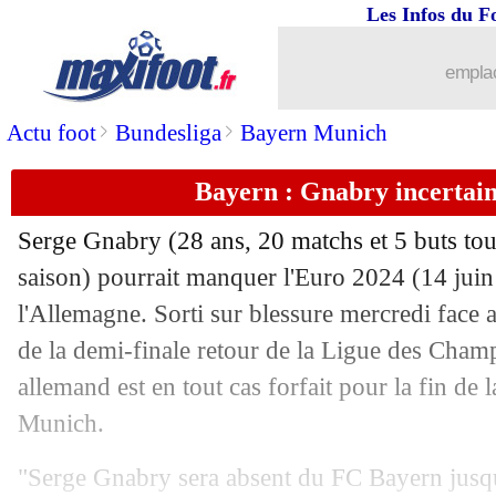
Les Infos du F
10/05
PSV
: Tillman s'engage définitivement 
emplac
10/05
Real
: Sacchi et la tactique d'Ancelotti
>
>
Actu foot
Bundesliga
Bayern Munich
10/05
Newcastle
: Guimaraes-Isak, Howe pr
Bayern : Gnabry incertain
10/05
Fulham
: la promesse de Leno à Arsen
Serge
Gnabry
(28 ans, 20 matchs et 5 buts tou
10/05
OM
: Aubameyang explique ses larme
saison) pourrait manquer l'Euro 2024 (14 juin -
l'Allemagne. Sorti sur blessure mercredi face 
10/05
Sporting
: Amorim confirme pour son 
de la demi-finale retour de la Ligue des Champi
allemand est en tout cas forfait pour la fin de 
10/05
Ajax
: le PSG surveille Ramaj
Munich.
10/05
Lyon
: Sage conseille Beye à la L1
"Serge Gnabry sera absent du FC Bayern jusqu’