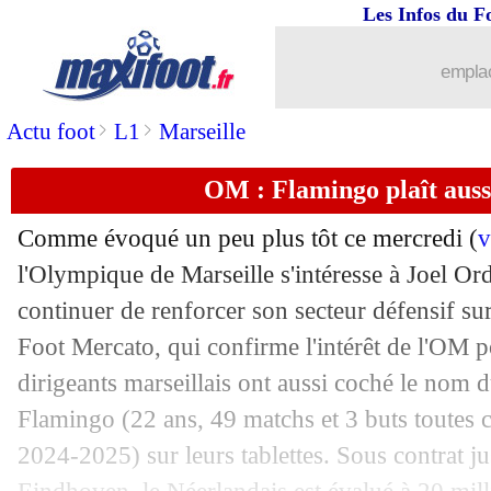
Les Infos du F
emplac
>
>
Actu foot
L1
Marseille
OM : Flamingo plaît auss
Comme évoqué un peu plus tôt ce mercredi (
v
l'Olympique de Marseille s'intéresse à Joel O
continuer de renforcer son secteur défensif sur
Foot Mercato, qui confirme l'intérêt de l'OM p
dirigeants marseillais ont aussi coché le nom 
Flamingo
(22 ans, 49 matchs et 3 buts toutes 
2024-2025) sur leurs tablettes. Sous contrat 