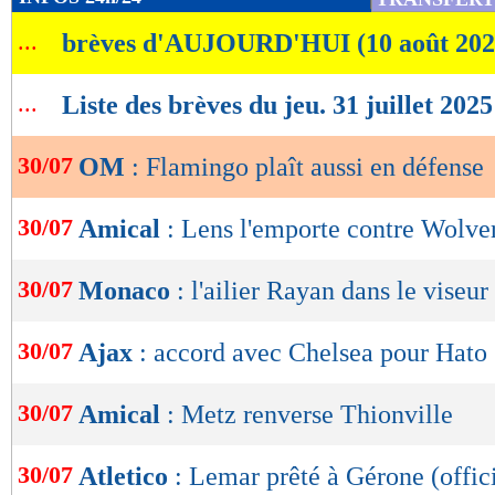
de
...
brèves d'AUJOURD'HUI (10 août 202
lecture
OK
...
Liste des brèves du jeu. 31 juillet 2025
30/07
OM
: Flamingo plaît aussi en défense
30/07
Amical
: Lens l'emporte contre Wolv
30/07
Monaco
: l'ailier Rayan dans le viseur
30/07
Ajax
: accord avec Chelsea pour Hato
30/07
Amical
: Metz renverse Thionville
30/07
Atletico
: Lemar prêté à Gérone (offici