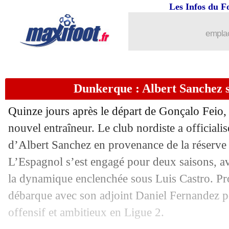
30/07
Botafogo
: D. Ancelotti, un fardeau à
Les Infos du F
30/07
Allemagne
: Neuer prêt à revenir ?
emplac
30/07
Chelsea
: Samuels-Smith à Strasbourg 
Dunkerque : Albert Sanchez su
30/07
Palace
: Arsenal prévenu pour Eze
Quinze jours après le départ de Gonçalo Feio
30/07
Montpellier
: Savanier sur le départ
nouvel entraîneur. Le club nordiste a officialis
d’Albert Sanchez en provenance de la réserve
30/07
Lyon
: Groupama garde le naming pou
L’Espagnol s’est engagé pour deux saisons, a
30/07
Nice
: échange Boga-Mendy avec Trab
la dynamique enclenchée sous Luis Castro. Prof
débarque avec son adjoint Daniel Fernandez p
30/07
Everton
: deux alternatives à Fofana
offensif et ambitieux en Ligue 2.