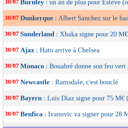
30/07
Burnley
: un an de plus pour Estève (o
de
lecture
30/07
Dunkerque
: Albert Sanchez sur le ban
OK
30/07
Sunderland
: Xhaka signe pour 20 M€ 
30/07
Ajax
: Hato arrive à Chelsea
30/07
Monaco
: Bouabré donne son feu ver
30/07
Newcastle
: Ramsdale, c'est bouclé
30/07
Bayern
: Luis Diaz signe pour 75 M€ (
30/07
Benfica
: Ivanovic va signer pour 28 