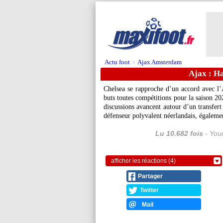
Actu foot
Ajax Amsterdam
>
Ajax : Ha
Chelsea se rapproche d’un accord avec l’
buts toutes compétitions pour la saison 20
discussions avancent autour d’un transfert
défenseur polyvalent néerlandais, égalemen
Lu 10.682 fois
- Youc
afficher les réactions (4)
Partager
Twitter
Mail