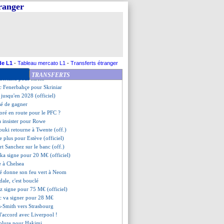
celotti, un fardeau à assumer
tranger
r prêt à revenir ?
-Smith à Strasbourg (off.)
 prévenu pour Eze
anier sur le départ
garde le naming pour 5 ans
oga-Mendy avec Trabzonspor ?
ternatives à Fofana
de L1
-
Tableau mercato L1
-
Transferts étranger
demandés pour Broja
TRANSFERTS
nderland pour Roefs
c Fenerbahçe pour Skriniar
 jusqu'en 2028 (officiel)
ssé de gagner
aoré en route pour le PFC ?
va insister pour Rowe
ouki retourne à Twente (off.)
e plus pour Estève (officiel)
rt Sanchez sur le banc (off.)
ka signe pour 20 M€ (officiel)
e à Chelsea
é donne son feu vert à Neom
ale, c'est bouclé
az signe pour 75 M€ (officiel)
c va signer pour 28 M€
s-Smith vers Strasbourg
 d'accord avec Liverpool !
ublure pour Hakimi