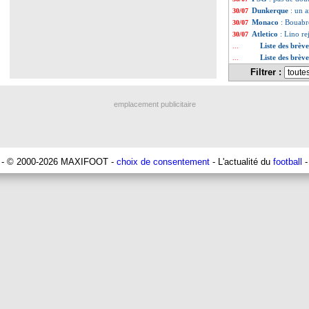
Dunkerque
: un 
30/07
Monaco
: Bouabr
30/07
Atletico
: Lino re
30/07
Liste des brève
...
Liste des brève
...
Filtrer :
emplacement publicitaire
- © 2000-2026 MAXIFOOT -
choix de consentement
- L'actualité du
football
-