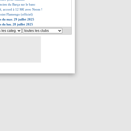
ancien du Barça sur le banc
é, accord à 12 M€ avec Neom !
joint Flamengo (officiel)
s du mar. 29 juillet 2025
s du lun. 28 juillet 2025