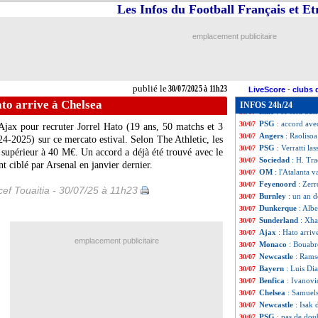
Botafogo
: D. An
30/07
Les Infos du Football Français et E
Allemagne
: Neue
30/07
Chelsea
: Samuels
30/07
emplacement publicitaire
Palace
: Arsenal
30/07
Montpellier
: Sav
30/07
Lyon
: Groupama 
30/07
Nice
: échange B
30/07
publié le
30/07/2025 à 11h23
Everton
: deux al
30/07
LiveScore
-
clubs 
Chelsea
: 29 M€ 
30/07
to arrive à Chelsea
INFOS 24h/24
Lille
: ce sera Su
30/07
PSG
: accord ave
30/07
Ajax pour recruter Jorrel
Hato
(19 ans, 50 matchs et 3
Angers
: Raolisoa
30/07
24-2025) sur ce mercato estival. Selon The Athletic, les
PSG
: Verratti la
30/07
 supérieur à 40 M€. Un accord a déjà été trouvé avec le
Sociedad
: H. Tr
30/07
t ciblé par Arsenal en janvier dernier.
OM
: l'Atalanta 
30/07
Feyenoord
: Zerr
30/07
ef Touaitia - 30/07/25 à 11h23
Burnley
: un an d
30/07
Dunkerque
: Albe
30/07
Sunderland
: Xha
30/07
Ajax
: Hato arriv
30/07
emplacement publicitaire
Monaco
: Bouabr
30/07
Newcastle
: Ramsd
30/07
Bayern
: Luis Di
30/07
Benfica
: Ivanovi
30/07
Chelsea
: Samuel
30/07
Newcastle
: Isak
30/07
PSG
: pas de do
30/07