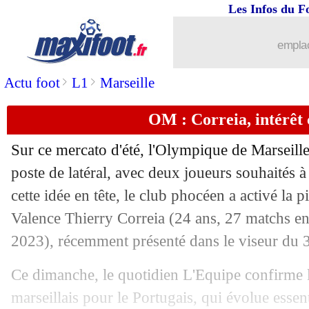
Les Infos du F
02/07
Atletico
: Lemar priorité de Fenerbah
emplac
02/07
OM
: Clauss ne bougera pas
>
>
Actu foot
L1
Marseille
02/07
Strasbourg
: une offensive pour Koita
OM : Correia, intérêt
02/07
Benfica
: le PSG et MU toujours sur 
Sur ce mercato d'été, l'Olympique de Marseille
poste de latéral, avec deux joueurs souhaités à
02/07
Man City
: Walker, bataille avec le B
cette idée en tête, le club phocéen a activé la
02/07
Valence Thierry
Correia
(24 ans, 27 matchs en
Real
: une rumeur étonnante avec Me
2023), récemment présenté dans le viseur du 3
02/07
PSG
: Enrique, Dupraz a des doutes
Ce dimanche, le quotidien L'Equipe confirme l'
02/07
Chelsea
: Lukaku, l'Inter revient à la 
marseillais pour le Portugais, qui évolue essent