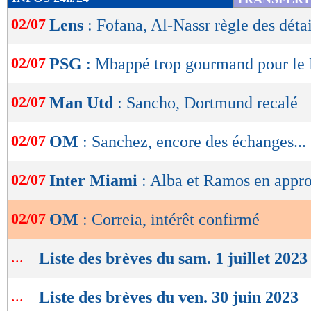
de
02/07
Lens
: Fofana, Al-Nassr règle des détai
lecture
OK
02/07
PSG
: Mbappé trop gourmand pour le 
02/07
Man Utd
: Sancho, Dortmund recalé
02/07
OM
: Sanchez, encore des échanges...
02/07
Inter Miami
: Alba et Ramos en appr
02/07
OM
: Correia, intérêt confirmé
...
Liste des brèves du sam. 1 juillet 2023
...
Liste des brèves du ven. 30 juin 2023