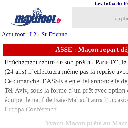
...
Liste des brèves du lun. 3 juillet 2023
Les Infos du F
02/07
Chelsea
: Pulisic, Lyon a offert 25 M€
emplac
02/07
Ukraine (Espoirs)
: Mudryk se régale
>
>
Actu foot
L2
St-Etienne
ASSE : Maçon repart déjà
02/07
EdF (Espoirs)
: Ripoll répond sur son
Fraîchement rentré de son prêt au Paris FC, le
02/07
Euro (U21)
: les affiches des demi-fin
(24 ans) n’effectuera même pas la reprise avec
Ce dimanche, l’ASSE a en effet annoncé le dé
02/07
EdF (Espoirs)
: une faute pour Caquer
Tel-Aviv, sous la forme d’un prêt avec option 
02/07
Euro (U21)
: France 1-3 Ukraine (fini
équipe, le natif de Baie-Mahault aura l’occasi
Europa Conférence.
02/07
OM
: Marcelino, Bakambu promet le 
Yvann Maçon prêté au Macca