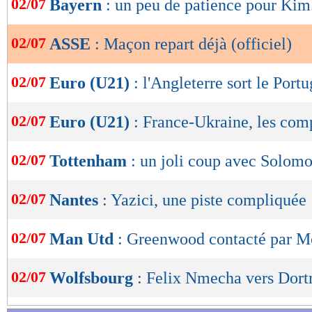
02/07
Bayern
: un peu de patience pour Kim.
de
lecture
02/07
ASSE
: Maçon repart déjà (officiel)
OK
02/07
Euro (U21)
: l'Angleterre sort le Portu
02/07
Euro (U21)
: France-Ukraine, les com
02/07
Tottenham
: un joli coup avec Solom
02/07
Nantes
: Yazici, une piste compliquée
02/07
Man Utd
: Greenwood contacté par M
02/07
Wolfsbourg
: Felix Nmecha vers Dor