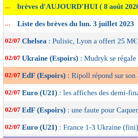
...
brèves d'AUJOURD'HUI ( 8 août 202
de
lecture
...
Liste des brèves du lun. 3 juillet 2023
OK
02/07
Chelsea
: Pulisic, Lyon a offert 25 M€
02/07
Ukraine (Espoirs)
: Mudryk se régale
02/07
EdF (Espoirs)
: Ripoll répond sur son
02/07
Euro (U21)
: les affiches des demi-fin
02/07
EdF (Espoirs)
: une faute pour Caquer
02/07
Euro (U21)
: France 1-3 Ukraine (fini