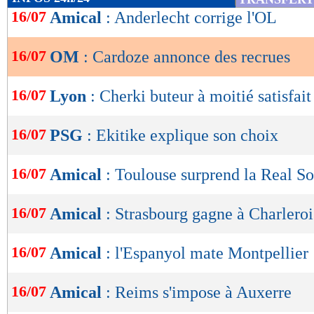
de
16/07
Amical
: Anderlecht corrige l'OL
lecture
16/07
OM
: Cardoze annonce des recrues
OK
16/07
Lyon
: Cherki buteur à moitié satisfait
16/07
PSG
: Ekitike explique son choix
16/07
Amical
: Toulouse surprend la Real S
16/07
Amical
: Strasbourg gagne à Charleroi
16/07
Amical
: l'Espanyol mate Montpellier
16/07
Amical
: Reims s'impose à Auxerre