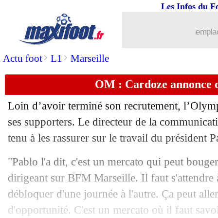
Les Infos du F
emplac
>
>
Actu foot
L1
Marseille
OM : Cardoze annonce d
Loin d’avoir terminé son recrutement, l’Olymp
ses supporters. Le directeur de la communica
tenu à les rassurer sur le travail du président 
"Pablo l'a dit, c'est un mercato qui peut bouge
dirigeant sur BFM Marseille. Il faut s'attendre 
débloquer d'une journée à l'autre. Ça peut aller
d'opportunité. C'est un mercato où il faut savoir