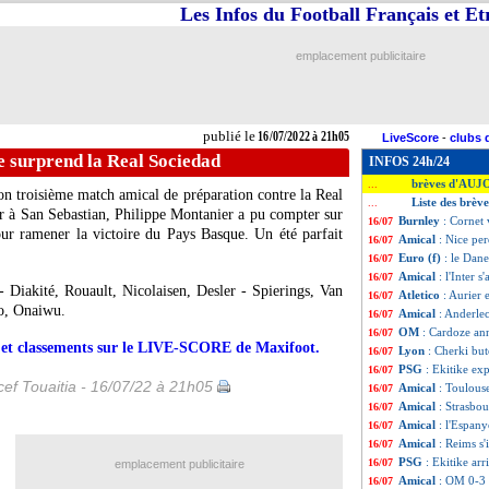
Les Infos du Football Français et E
emplacement publicitaire
publié le
16/07/2022 à 21h05
LiveScore
-
clubs 
e surprend la Real Sociedad
INFOS 24h/24
brèves d'AUJ
...
n troisième match amical de préparation contre la Real
Liste des brève
...
r à San Sebastian, Philippe Montanier a pu compter sur
Burnley
: Cornet 
16/07
ur ramener la victoire du Pays Basque. Un été parfait
Amical
: Nice per
16/07
Euro (f)
: le Dan
16/07
Amical
: l'Inter 
16/07
Diakité, Rouault, Nicolaisen, Desler - Spierings, Van
Atletico
: Aurier
16/07
o, Onaiwu.
Amical
: Anderlec
16/07
OM
: Cardoze an
16/07
rs et classements sur le LIVE-SCORE de Maxifoot.
Lyon
: Cherki but
16/07
PSG
: Ekitike ex
16/07
ef Touaitia - 16/07/22 à 21h05
Amical
: Toulous
16/07
Amical
: Strasbo
16/07
Amical
: l'Espan
16/07
Amical
: Reims s
16/07
PSG
: Ekitike arr
16/07
emplacement publicitaire
Amical
: OM 0-3 
16/07