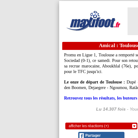
Amical : Toulous
Promu en Ligue 1, Toulouse a remporté so
Sociedad (0-1), ce samedi. Pour son retou
sa recrue marocaine, Aboukhlal (76e), po
pour le TFC jusqu'ici.
Le onze de départ de Toulouse :
Dupé - 
den Boomen, Dejaegere - Ngoumou, Ratã
Retrouvez tous les résultats, les buteu
Lu 14.307 fois
- Youc
afficher les réactions (+)
Partager