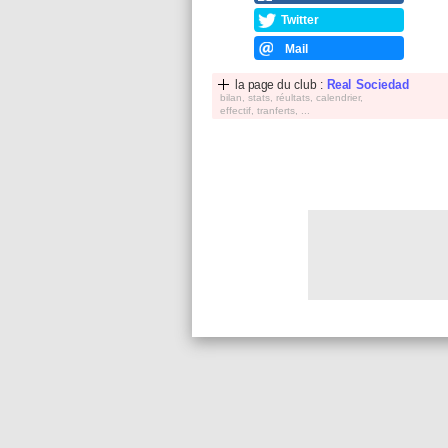
Twitter
Mail
la page du club :
Real Sociedad
bilan, stats, réultats, calendrier,
effectif, tranferts, ...