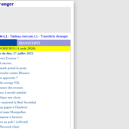
tranger
de L1
-
Tableau mercato L1
-
Transferts étranger
TRANSFERTS
OURD'HUI ( 6 août 2026)
s du dim. 17 juillet 2022
vers Everton ?
d encore...
emark prend la porte
s'arrache contre Monaco
 en approche ?
ht corrige l'OL
nonce des recrues
eur à moitié satisfait
plique son choix
e surprend la Real Sociedad
urg gagne à Charleroi
yol mate Montpellier
'impose à Auxerre
ive en prêt ! (officiel)
Norwich (fini)