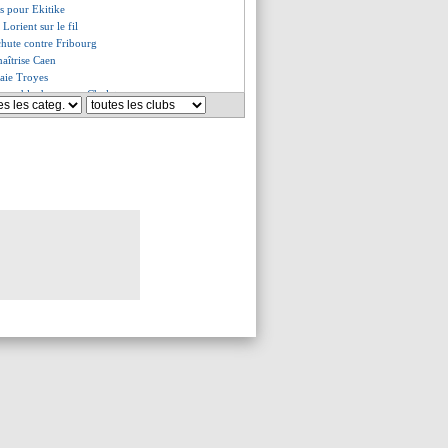
s pour Ekitike
 Lorient sur le fil
chute contre Fribourg
maîtrise Caen
laie Troyes
prend le dessus sur Cholet
d pour Lewandowski (officiel)
impose contre Clermont
chouaméni, Ancelotti savoure
 également proposé au Milan AC
 de l'OM contre Norwich
t Anderlecht
mentiel pour De Ligt
nce pour Diallo
wski va bien signer au Barça
a prolongé (officiel)
d, Galtier confirme Marquinhos
g croit en Martial
e encore pour Scamacca
tion de Saliba
ton pense aussi à Clauss
ern écarte encore la piste CR7
n contesté par ses joueurs
owski au Barça, Kahn confirme
ltier répète ses intentions
Bayern fait le forcing