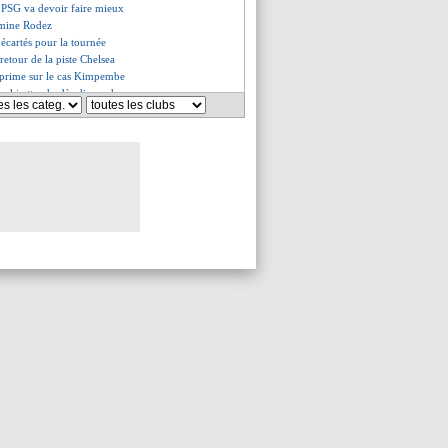
e PSG va devoir faire mieux
omine Rodez
 écartés pour la tournée
retour de la piste Chelsea
exprime sur le cas Kimpembe
ski attendu dès dimanche
ive pour Inacio ?
nsiste pour Onana !
our Caleta-Car
rd avec Arsenal pour Zinchenko
 mea culpa de Galtier
angé contre Carvalho ?
, Galtier prévient Mbappé
otal pour Lewandowski !
ly a signé (officiel)
s du ven. 15 juillet 2022
s du jeu. 14 juillet 2022