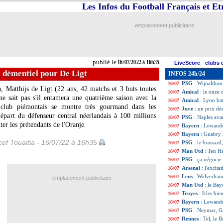
Les Infos du Football Français et E
PSG
: contretemp
16/07
Amical
: Brest bat
16/07
Amical
: Rennes 
16/07
emplacement publicitaire
Amical
: Nantes 
16/07
Amical
: Metz ba
16/07
Amical
: Ajaccio 
16/07
Barça
: un accor
16/07
publié le
16/07/2022 à 16h35
LiveScore
-
clubs 
Amical
: Lens s'
16/07
x démentiel pour De Ligt
INFOS 24h/24
Real
: Rüdiger-T
16/07
PSG
: Wijnaldum
16/07
, Matthijs de Ligt (22 ans, 42 matchs et 3 buts toutes
Amical
: le onze
16/07
e sait pas s'il entamera une quatrième saison avec la
Amical
: Lyon ba
16/07
e club piémontais se montre très gourmand dans les
Juve
: un prix dé
16/07
départ du défenseur central néerlandais à 100 millions
PSG
: Naples ava
16/07
ter les prétendants de l'Oranje.
Bayern
: Lewando
16/07
Bayern
: Gnabry 
16/07
ef Touaitia - 16/07/22 à 16h35
PSG
: le brassar
16/07
Man Utd
: Ten Ha
16/07
PSG
: ça négoci
16/07
Arsenal
: l'excita
16/07
Lens
: Wolverhamp
16/07
emplacement publicitaire
Man Utd
: le Bay
16/07
Troyes
: Irles bie
16/07
Bayern
: Lewand
16/07
PSG
: Neymar, Ga
16/07
Rennes
: Tel, le 
16/07