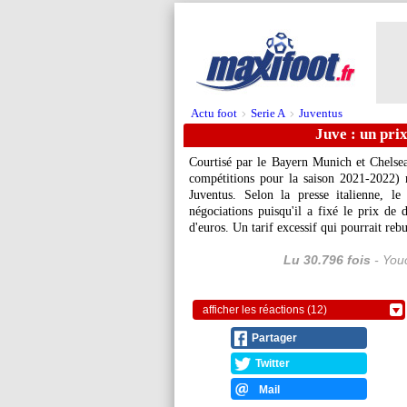
Actu foot
Serie A
Juventus
>
>
Juve : un pri
Courtisé par le Bayern Munich et Chelsea
compétitions pour la saison 2021-2022) n
Juventus. Selon la presse italienne, l
négociations puisqu'il a fixé le prix de 
d'euros. Un tarif excessif qui pourrait rebu
Lu 30.796 fois
- Youc
afficher les réactions (12)
Partager
Twitter
Mail