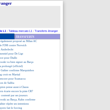
tranger
s pour Ekitike
 Lorient sur le fil
chute contre Fribourg
maîtrise Caen
laie Troyes
prend le dessus sur Cholet
d pour Lewandowski (officiel)
de L1
-
Tableau mercato L1
-
Transferts étranger
impose contre Clermont
TRANSFERTS
chouaméni, Ancelotti savoure
 également proposé au Milan AC
 de l'OM contre Norwich
t Anderlecht
mentiel pour De Ligt
nce pour Diallo
wski va bien signer au Barça
a prolongé (officiel)
d, Galtier confirme Marquinhos
g croit en Martial
e encore pour Scamacca
tion de Saliba
ton pense aussi à Clauss
ern écarte encore la piste CR7
n contesté par ses joueurs
owski au Barça, Kahn confirme
ltier répète ses intentions
Bayern fait le forcing