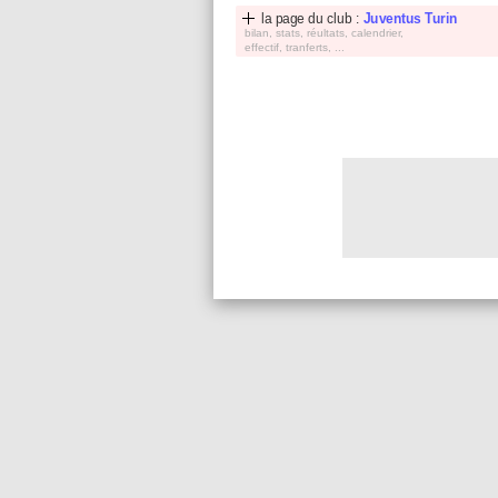
la page du club :
Juventus Turin
bilan, stats, réultats, calendrier,
effectif, tranferts, ...