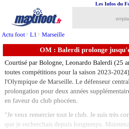
Les Infos du F
16/08
Strasbourg
: Mara pour environ 10 M
emplac
16/08
Liverpool
: Slot confirme pour Zubim
>
>
Actu foot
L1
Marseille
16/08
Naples
: Cajuste finalement à Ipswich
OM : Balerdi prolonge jusqu'e
16/08
Bournemouth
: Evanilson pour 47 M€ 
Courtisé par Bologne, Leonardo
Balerdi
(25 an
16/08
Chelsea
: Ugochukwu déjà sur le dépa
toutes compétitions pour la saison 2023-2024) 
l'Olympique de Marseille. Le défenseur central 
16/08
LA Galaxy
: Reus ne voulait plus jou
prolongation pour deux années supplémentaires
en faveur du club phocéen.
16/08
Leverkusen
: Hlozek finalement à Ho
"Je veux remercier tout le club. Je suis très co
16/08
Angers
: Belkebla en approche
que je recherchais depuis longtemps. Maintena