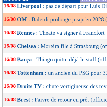
de
16/08
Liverpool
: pas de départ pour Luis D
lecture
16/08
OM
: Balerdi prolonge jusqu'en 2028 (
OK
16/08
Rennes
: Theate va signer à Francfort
16/08
Chelsea
: Moreira file à Strasbourg (of
16/08
Barça
: Thiago quitte déjà le staff (off
16/08
Tottenham
: un ancien du PSG pour 3
16/08
Droits TV
: chute vertigineuse des re
16/08
Brest
: Faivre de retour en prêt (officie