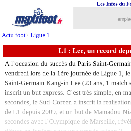
Les Infos du F
emplac
>
Actu foot
Ligue 1
L1 : Lee, un record dep
A l’occasion du succès du Paris Saint-Germai
vendredi lors de la 1ère journée de Ligue 1, le
Saint-Germain Kang-in
Lee
(23 ans, 1 match e
inscrit un but express. C’est très simple, en m
secondes, le Sud-Coréen a inscrit la réalisatio
de L1 depuis 2009, et un but de Mamadou Nia
secondes avec l’Olympique de Marseille, révèle