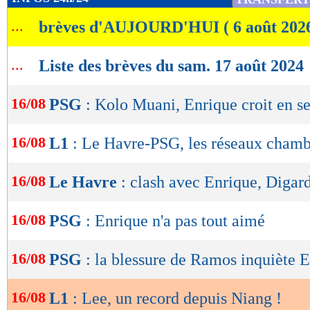
de
...
brèves d'AUJOURD'HUI ( 6 août 202
lecture
OK
...
Liste des brèves du sam. 17 août 2024
16/08
PSG
: Kolo Muani, Enrique croit en se
16/08
L1
: Le Havre-PSG, les réseaux cha
16/08
Le Havre
: clash avec Enrique, Digard
16/08
PSG
: Enrique n'a pas tout aimé
16/08
PSG
: la blessure de Ramos inquiète 
16/08
L1
: Lee, un record depuis Niang !