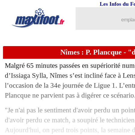
Les Infos du F
26/04
Nantes
: l'intervention de Kita décisiv
emplac
26/04
Chelsea
: Rüdiger veut défier Hazard
26/04
PSG
: Navas prévient ses coéquipiers
Nîmes : P. Plancque - "d
26/04
VIDEO
: la boulette d'un arbitre en Li
Malgré 65 minutes passées en supériorité numé
26/04
Nîmes
: visage amoché, Ripart rassure
d’Issiaga Sylla, Nîmes s’est incliné face à Le
l’occasion de la 34e journée de Ligue 1. L’ent
26/04
PSG
: Mbappé et Marquinhos, c'est ra
Plancque ne parvient pas à digérer ce scénario
26/04
Rennes
: l'appel de Pinault pour Bord
"Je n'ai pas le sentiment d'avoir perdu un poin
d'avoir perdu ce match, a soupiré le technicie
26/04
PSG
: Navas prolonge d'un an (officiel
Aujourd'hui, on perd trois points, la semaine de