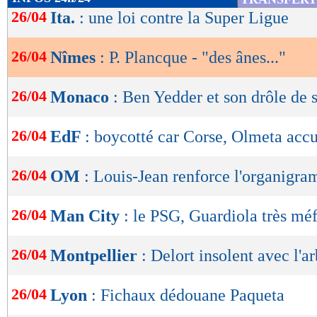
de
26/04
Ita.
: une loi contre la Super Ligue
lecture
26/04
Nîmes
: P. Plancque - "des ânes..."
OK
26/04
Monaco
: Ben Yedder et son drôle de s
26/04
EdF
: boycotté car Corse, Olmeta accu
26/04
OM
: Louis-Jean renforce l'organigra
26/04
Man City
: le PSG, Guardiola très méf
26/04
Montpellier
: Delort insolent avec l'ar
26/04
Lyon
: Fichaux dédouane Paqueta