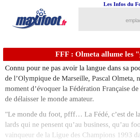
26/04
Tottenham
: J. Redknapp dézingue Aur
Les Infos du F
26/04
Man City
: pour Beye, le PSG peut fa
emplac
26/04
Lorient
: Moffi scelle son avenir
FFF : Olmeta allume les "
26/04
Barça
: Koeman remonté après le cale
Connu pour ne pas avoir la langue dans sa poc
26/04
Man Utd
: Bailly a finalement prolong
de l’Olympique de Marseille, Pascal Olmeta, 
moment d’évoquer la Fédération Française de F
26/04
Chelsea
: la réforme de la LdC, Tuche
de délaisser le monde amateur.
26/04
Ita.
: une loi contre la Super Ligue
"Le monde du foot, pfff… La Fédé, c’est de l
lards qui ne pensent qu’au business, qu’au foot
26/04
Nîmes
: P. Plancque - "des ânes..."
vainqueur de la Ligue des Champions 1993 da