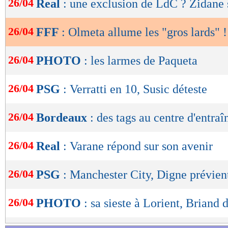
26/04
Real
: une exclusion de LdC ? Zidane s
de
lecture
26/04
FFF
: Olmeta allume les "gros lards" !
OK
26/04
PHOTO
: les larmes de Paqueta
26/04
PSG
: Verratti en 10, Susic déteste
26/04
Bordeaux
: des tags au centre d'entra
26/04
Real
: Varane répond sur son avenir
26/04
PSG
: Manchester City, Digne prévien
26/04
PHOTO
: sa sieste à Lorient, Briand 