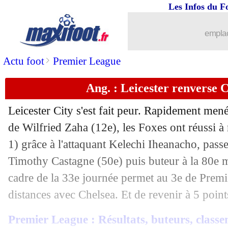
Les Infos du F
emplac
>
Actu foot
Premier League
Ang. : Leicester renverse 
Leicester City s'est fait peur. Rapidement mené
de Wilfried Zaha (12e), les Foxes ont réussi à 
1) grâce à l'attaquant Kelechi Iheanacho, passeu
Timothy Castagne (50e) puis buteur à la 80e m
cadre de la 33e journée permet au 3e de Premi
distances avec Chelsea. Et de revenir à 5 poin
Premier League : Résultats, buteurs, classe