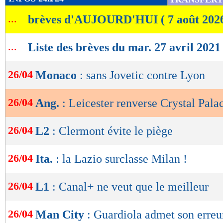
de
...
brèves d'AUJOURD'HUI ( 7 août 202
lecture
OK
...
Liste des brèves du mar. 27 avril 2021
26/04
Monaco
: sans Jovetic contre Lyon
26/04
Ang.
: Leicester renverse Crystal Pala
26/04
L2
: Clermont évite le piège
26/04
Ita.
: la Lazio surclasse Milan !
26/04
L1
: Canal+ ne veut que le meilleur
26/04
Man City
: Guardiola admet son erreu