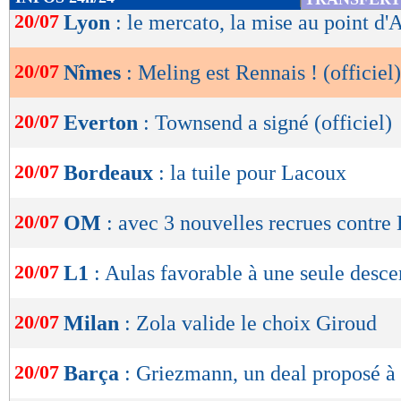
de
20/07
Lyon
: le mercato, la mise au point d'
lecture
20/07
Nîmes
: Meling est Rennais ! (officiel)
OK
20/07
Everton
: Townsend a signé (officiel)
20/07
Bordeaux
: la tuile pour Lacoux
20/07
OM
: avec 3 nouvelles recrues contre
20/07
L1
: Aulas favorable à une seule desce
20/07
Milan
: Zola valide le choix Giroud
20/07
Barça
: Griezmann, un deal proposé à 