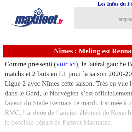
Les Infos du F
emplac
Nîmes : Meling est Rennais
Comme pressenti (
voir ici
), le latéral gauche 
...
brèves d'AUJOURD'HUI ( 6 août 202
matchs et 2 buts en L1 pour la saison 2020-2
Ligue 2 avec Nîmes cette saison. Très en vue 
...
Liste des brèves du mer. 21 juillet 202
dans le Gard, le Norvégien s’est officiellemen
faveur du Stade Rennais ce mardi. Estimée à 2
20/07
OM
: Sampaoli, Bosz déclare sa flam
RMC, l’arrivée de l’ancien élément de Rosen
le possible départ de Faitout Maouassa.
20/07
Nice
: c'est fait pour Kluivert ! (officie