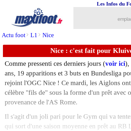
Les Infos du F
emplac
>
>
Actu foot
L1
Nice
Nice : c'est fait pour Kluive
Comme pressenti ces derniers jours (
voir ici
),
ans, 19 apparitions et 3 buts en Bundesliga p
rejoint l'OGC Nice ! Ce mardi, les Aiglons ont o
célèbre "fils de" sous la forme d'un prêt avec 
provenance de l'AS Rome.
Il s'agit d'un joli pari pour le Gym qui va tent
qui sort d'une saison moyenne en prêt au RB L