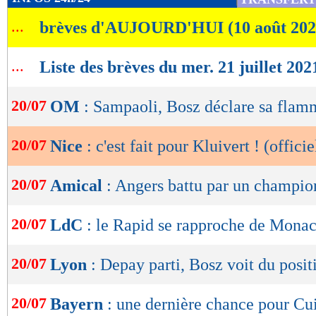
de
...
brèves d'AUJOURD'HUI (10 août 202
lecture
OK
...
Liste des brèves du mer. 21 juillet 202
20/07
OM
: Sampaoli, Bosz déclare sa flam
20/07
Nice
: c'est fait pour Kluivert ! (officie
20/07
Amical
: Angers battu par un champio
20/07
LdC
: le Rapid se rapproche de Mona
20/07
Lyon
: Depay parti, Bosz voit du posit
20/07
Bayern
: une dernière chance pour Cu