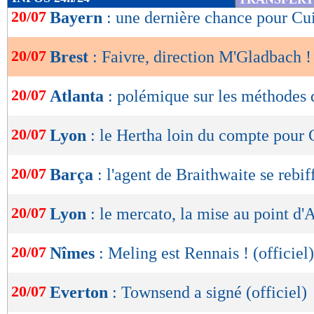
de
20/07
Bayern
: une dernière chance pour Cu
lecture
20/07
Brest
: Faivre, direction M'Gladbach !
OK
20/07
Atlanta
: polémique sur les méthodes 
20/07
Lyon
: le Hertha loin du compte pour 
20/07
Barça
: l'agent de Braithwaite se rebif
20/07
Lyon
: le mercato, la mise au point d'
20/07
Nîmes
: Meling est Rennais ! (officiel)
20/07
Everton
: Townsend a signé (officiel)