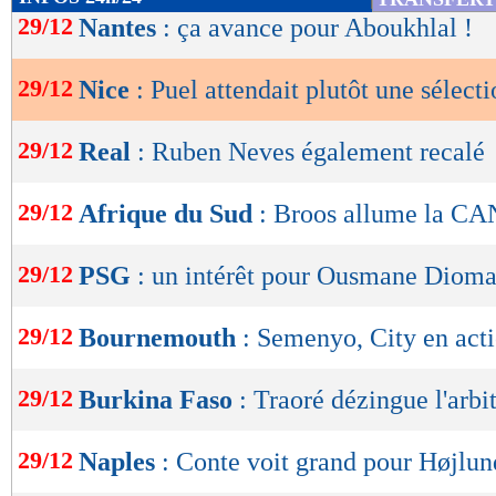
de
29/12
Nantes
: ça avance pour Aboukhlal !
lecture
29/12
Nice
: Puel attendait plutôt une sélect
OK
29/12
Real
: Ruben Neves également recalé
29/12
Afrique du Sud
: Broos allume la CA
29/12
PSG
: un intérêt pour Ousmane Diom
29/12
Bournemouth
: Semenyo, City en act
29/12
Burkina Faso
: Traoré dézingue l'arbit
29/12
Naples
: Conte voit grand pour Højlun