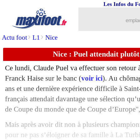
Les Infos du F
29/12
OM
: Gouiri n'ira pas à Galatasaray
emplac
29/12
Nice
: Puel en réflexion pour le merca
>
>
Actu foot
L1
Nice
29/12
Monaco
: Pogba confiant pour l'avenir
Nice : Puel attendait plutôt
29/12
PSG
: le meilleur à son poste, Vitinha 
Ce lundi, Claude Puel va effectuer son retour
29/12
Nice
: un contrat court, Puel clair
Franck Haise sur le banc (
voir ici
). Au chômag
ans et une dernière expérience difficile à Saint
29/12
Divers
: Andy Carroll au tribunal
français attendait davantage une sélection qu’un
de Coupe du monde que de Coupe d’Europe", 
29/12
Algérie
: Madjer motive Mahrez
Mais après avoir dit non à plusieurs champio
29/12
Milan
: Nkunku, un avenir relancé ?
pour ne pas s’éloigner de sa famille à La Turbi