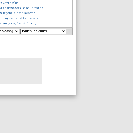
en attend plus
rd de demandes, selon Infantino
m répond sur son système
emenyo a bien dit oui à City
récompensé, Cabot s'insurge
n action pour Vlahovic !
aé a apprécié le spectacle
s, le duo Puel-Rivère tempère
défend Regragui
a pas à Galatasaray
flexion pour le mercato
confiant pour l'avenir
 à son poste, Vitinha fier
court, Puel clair
roll au tribunal
 motive Mahrez
un avenir relancé ?
que son retour
ifie sa décision
ien été nommé (officiel)
cencié (officiel)
e Luis a prolongé (officiel)
de Haise
ce bien Haise (officiel)
Regragui remercie Paris
ce pour Aboukhlal !