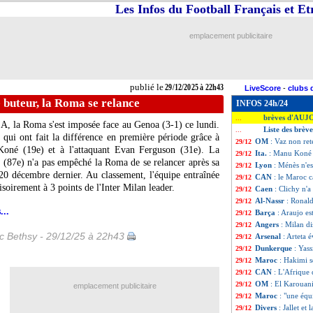
Les Infos du Football Français et E
emplacement publicitaire
publié le
29/12/2025 à 22h43
LiveScore
-
clubs 
 buteur, la Roma se relance
INFOS 24h/24
brèves d'AUJ
...
 A, la Roma s'est imposée face au Genoa (3-1) ce lundi.
Liste des brèv
...
si qui ont fait la différence en première période grâce à
OM
: Vaz non ret
29/12
oné (19e) et à l'attaquant Evan Ferguson (31e). La
Ita.
: Manu Koné 
29/12
r (87e) n'a pas empêché la Roma de se relancer après sa
Lyon
: Ménès n'es
29/12
 20 décembre dernier. Au classement, l'équipe entraînée
CAN
: le Maroc c
29/12
soirement à 3 points de l'Inter Milan leader.
Caen
: Clichy n'
29/12
Al-Nassr
: Ronald
29/12
...
Barça
: Araujo es
29/12
Angers
: Milan d
29/12
ic Bethsy - 29/12/25 à 22h43
Arsenal
: Arteta 
29/12
Dunkerque
: Yas
29/12
Maroc
: Hakimi 
29/12
CAN
: L'Afrique 
29/12
OM
: El Karouani
29/12
emplacement publicitaire
Maroc
: "une équ
29/12
Divers
: Jallet et
29/12