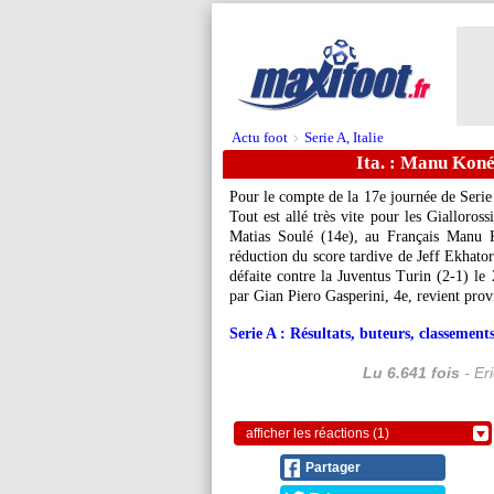
Actu foot
Serie A, Italie
>
Ita. : Manu Koné
Pour le compte de la 17e journée de Serie
Tout est allé très vite pour les Gialloros
Matias Soulé (14e), au Français Manu K
réduction du score tardive de Jeff Ekhato
défaite contre la Juventus Turin (2-1) le
par Gian Piero Gasperini, 4e, revient provi
Serie A : Résultats, buteurs, classements
Lu 6.641 fois
- Er
afficher les réactions (1)
Partager