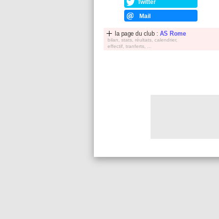
Twitter
Mail
la page du club :
AS Rome
bilan, stats, réultats, calendrier,
effectif, tranferts, ...