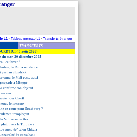
tranger
de L1
-
Tableau mercato L1
-
Transferts étranger
TRANSFERTS
OURD'HUI ( 8 août 2026)
es du mar. 30 décembre 2025
enu cet hiver ?
buteur, la Roma se relance
t pas fan d'Endrick
artonne, le Mali passe aussi
a pas parlé à Mbappé
o confirme son objectif
t revenu
iscute pour Chérif
évoque le mercato
sine en route pour Strasbourg ?
seulement remplaçant
du Sud verra les 8es
 plutôt vers la Turquie ?
ipe surcotée" selon Chisala
 la neutralité du consultant