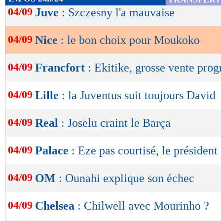
de
04/09
Juve
: Szczesny l'a mauvaise
lecture
04/09
Nice
: le bon choix pour Moukoko
OK
04/09
Francfort
: Ekitike, grosse vente pr
04/09
Lille
: la Juventus suit toujours David
04/09
Real
: Joselu craint le Barça
04/09
Palace
: Eze pas courtisé, le présiden
04/09
OM
: Ounahi explique son échec
04/09
Chelsea
: Chilwell avec Mourinho ?