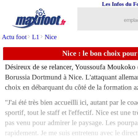
Les Infos du F
...
brèves d'AUJOURD'HUI ( 6 août 202
emplac
...
Liste des brèves du jeu. 5 septembre 
>
>
Actu foot
L1
Nice
04/09
Reims
: Bojang prêté en Suisse ?
Nice : le bon choix po
04/09
Ajax
: le transfert de Sulemana a capo
Désireux de se relancer, Youssoufa Moukoko (1
04/09
Lyon
: une offre de Trabzonspor pour
Borussia Dortmund à Nice. L'attaquant alleman
choix en débarquant du côté de la formation a
04/09
OM
: Veretout part à Lyon (officiel)
"J'ai été très bien accueilli ici, autant par le co
04/09
Benfica
: Joao Mario prêté au Besiktas
sportif, tout le staff et l'effectif. Nice est une t
pas venu pour admirer le paysage. Les pourparl
04/09
ASSE
: Larqué pessimiste pour les Ver
rapidement. Je me suis entretenu avec le directe