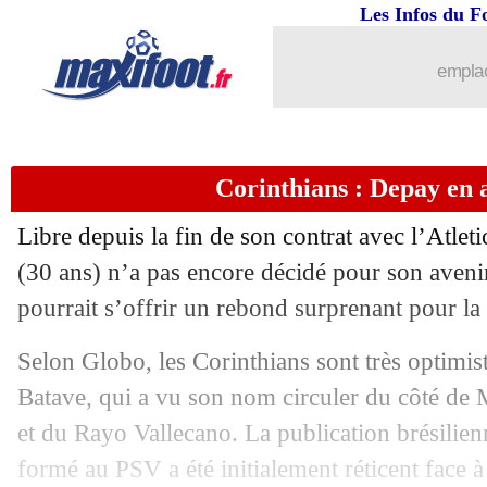
04/09
Naples
: Osimhen prêté à Galatasaray (
Les Infos du F
04/09
San Lorenzo
: c'est imminent pour M
emplac
04/09
Juve
: Szczesny l'a mauvaise
Corinthians : Depay en 
04/09
Nice
: le bon choix pour Moukoko
Libre depuis la fin de son contrat avec l’Atl
04/09
Francfort
: Ekitike, grosse vente pr
(30 ans) n’a pas encore décidé pour son avenir
pourrait s’offrir un rebond surprenant pour la s
04/09
Lille
: la Juventus suit toujours David
Selon Globo, les Corinthians sont très optimiste
04/09
Real
: Joselu craint le Barça
Batave, qui a vu son nom circuler du côté de
et du Rayo Vallecano. La publication brésilien
04/09
Palace
: Eze pas courtisé, le présiden
formé au PSV a été initialement réticent face 