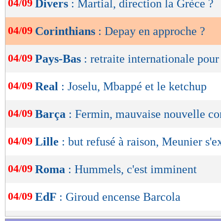
04/09
Divers
: Martial, direction la Grèce ?
de
lecture
04/09
Corinthians
: Depay en approche ?
OK
04/09
Pays-Bas
: retraite internationale pou
04/09
Real
: Joselu, Mbappé et le ketchup
04/09
Barça
: Fermin, mauvaise nouvelle c
04/09
Lille
: but refusé à raison, Meunier s'e
04/09
Roma
: Hummels, c'est imminent
04/09
EdF
: Giroud encense Barcola