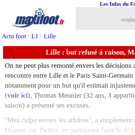
Les Infos du F
04/09
Francfort
: Ekitike, grosse vente pr
emplac
04/09
Lille
: la Juventus suit toujours David
>
>
Actu foot
L1
Lille
04/09
Real
: Joselu craint le Barça
Lille : but refusé à raison, 
04/09
Palace
: Eze pas courtisé, le présiden
On ne peut plus remonté envers les décisions ar
04/09
OM
: Ounahi explique son échec
rencontre entre Lille et le Paris Saint-Germai
notamment pour un but qu'il estimait injustem
04/09
Chelsea
: Chilwell avec Mourinho ?
(
voir ici
), Thomas
Meunier
(32 ans, 3 appariti
saison) a présenté ses excuses.
04/09
Liverpool
: pourquoi Zubimendi a dit
"Mea culpa envers les arbitres", a simplement éc
04/09
Betis
: mauvaise nouvelle pour Isco...
Dogues sur Twitter, en partageant l'article de