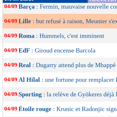
de
04/09
Barça
: Fermin, mauvaise nouvelle c
lecture
04/09
Lille
: but refusé à raison, Meunier s'e
OK
04/09
Roma
: Hummels, c'est imminent
04/09
EdF
: Giroud encense Barcola
04/09
Real
: Dugarry attend plus de Mbappé
04/09
Al Hilal
: une fortune pour remplacer
04/09
Sporting
: la relève de Gyökeres déjà l
04/09
Étoile rouge
: Krunic et Radonjic signé