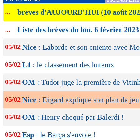
de
...
brèves d'AUJOURD'HUI (10 août 202
lecture
OK
...
Liste des brèves du lun. 6 février 2023
05/02
Nice
: Laborde et son entente avec Mo
05/02
L1
: le classement des buteurs
05/02
OM
: Tudor juge la première de Vitin
05/02
Nice
: Digard explique son plan de jeu
05/02
OM
: Henry choqué par Balerdi !
05/02
Esp
: le Barça s'envole !