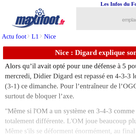
Les Infos du F
emplac
>
>
Actu foot
L1
Nice
Nice : Digard explique son
Alors qu’il avait opté pour une défense à 5 p
mercredi, Didier Digard est repassé en 4-3-3 l
(3-1) ce dimanche. Pour l’entraîneur de l’OGC 
surtout de bloquer l’axe.
"Même si l'OM a un système en 3-4-3 comme Le
totalement différente. L'OM joue beaucoup plu
Même s'ils se déforment énormément, au final c