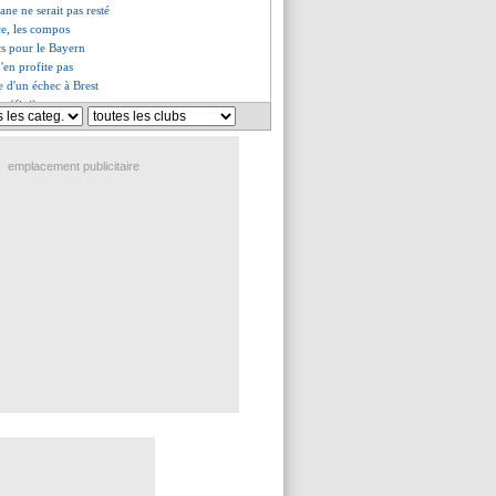
ane ne serait pas resté
ce, les compos
ts pour le Bayern
'en profite pas
e d'un échec à Brest
s (fini)
amy retient l'essentiel
buts, Kane dans la légende !
Estève - "on a été zéro"
emplacement publicitaire
-0 Montpellier (fini)
-2 Nantes (fini)
Reims (fini)
Angers (fini)
i Salihamidzic a refusé Ronaldo
les compos
mbe à Majorque !
lessé à l'échauffement
laire contre Nice ?
levé pour Disasi
 provisoire
2 Monaco (fini)
enté Asensio
simhen enchaînent
ms, les compos
Nantes, les compos
ontpellier, les compos