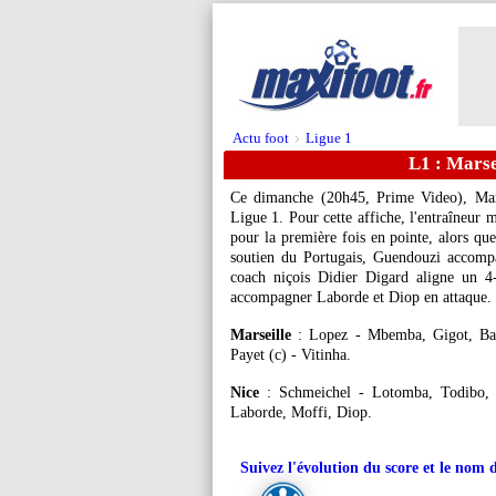
Actu foot
Ligue 1
>
L1 : Marse
Ce dimanche (20h45, Prime Video), Mars
Ligue 1. Pour cette affiche, l'entraîneur 
pour la première fois en pointe, alors qu
soutien du Portugais, Guendouzi accompa
coach niçois Didier Digard aligne un 4
accompagner Laborde et Diop en attaque. 
Marseille
: Lopez - Mbemba, Gigot, Bale
Payet (c) - Vitinha.
Nice
: Schmeichel - Lotomba, Todibo, 
Laborde, Moffi, Diop.
Suivez l'évolution du score et le nom 