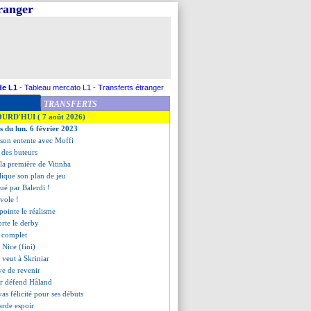
tranger
de L1
-
Tableau mercato L1
-
Transferts étranger
TRANSFERTS
OURD'HUI ( 7 août 2026)
s du lun. 6 février 2023
 son entente avec Moffi
t des buteurs
la première de Vitinha
lique son plan de jeu
ué par Balerdi !
nvole !
pointe le réalisme
orte le derby
t complet
 Nice (fini)
 veut à Skriniar
ve de revenir
er défend Håland
vas félicité pour ses débuts
arde espoir