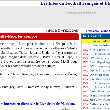
Les Infos du Football Français et E
emplacement publicitaire
publié le
05/02/2023 à 20h05
LiveScore
-
clubs 
ille-Nice, les compos
INFOS 24h/24
brèves d'AUJ
...
eille reçoit Nice pour le choc de la 22e journée de
Liste des brève
...
marseillais Igor Tudor aligne sa recrue offensive Vitinha
Nice
: Laborde et
05/02
e Sanchez souffle sur le banc. Ünder et Payet seront en
L1
: le classemen
05/02
gne Rongier dans l'entrejeu. Privé d'Atal et Pépé, le
OM
: Tudor juge 
05/02
-3-3 avec aussi la première de la recrue Moffi pour
Nice
: Digard exp
05/02
Voici les compositions des deux équipes.
OM
: Henry choq
05/02
Esp
: le Barça s'e
05/02
rdi - Clauss, Rongier, Guendouzi, Tavares - Ünder,
OM
: Guendouzi 
05/02
Ita.
: l'Inter remp
05/02
L1
: le classemen
05/02
Dante (c), Bard - Ramsey, Ndayishimiye, Thuram -
L1
: Marseille 1-3
05/02
Inter
: Marotta en
05/02
Lyon
: Grenier rê
05/02
Man City
: Walk
05/02
des buteurs en direct sur le Live-Score de Maxifoot.
Nottingham
: Na
05/02
Real
: Ancelotti g
05/02