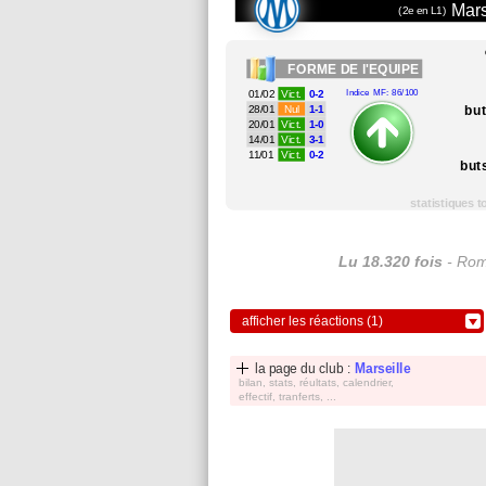
Mars
(2e en L1)
FORME
DE l'EQUIPE
01/02
Vict.
0-2
Indice MF: 86/100
bu
28/01
Nul
1-1
20/01
Vict.
1-0
14/01
Vict.
3-1
11/01
Vict.
0-2
but
statistiques 
Lu 18.320 fois
- Rom
afficher les réactions (1)
la page du club :
Marseille
bilan, stats, réultats, calendrier,
effectif, tranferts, ...