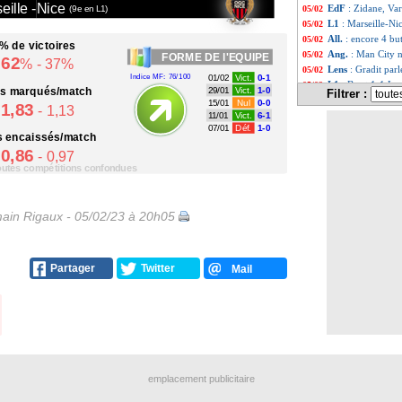
eille -
Nice
EdF
: Zidane, Var
05/02
(9e en L1)
L1
: Marseille-Ni
05/02
All.
: encore 4 bu
05/02
% de victoires
Ang.
: Man City n
05/02
FORME
DE l'EQUIPE
62
% - 37%
Lens
: Gradit parl
05/02
Indice MF: 76/100
01/02
Vict.
0-1
L1
: Brest 1-1 Len
05/02
ts
marqués/match
29/01
Vict.
1-0
Filtrer :
Nantes
: Moutouss
05/02
15/01
Nul
0-0
1,83
- 1,13
Tottenham
: 267 
05/02
11/01
Vict.
6-1
07/01
Déf.
1-0
Montpellier
: M. 
05/02
s
encaissés/match
L1
: Strasbourg 2
05/02
0,86
- 0,97
L1
: AC Ajaccio 0
05/02
toutes compétitions confondues
L1
: Auxerre 0-0 
05/02
L1
: Lorient 0-0 
05/02
Bayern
: pourquo
05/02
ain Rigaux - 05/02/23 à 20h05
L1
: Brest-Lens, 
05/02
Esp.
: le Real to
05/02
Real
: Courtois b
05/02
Partager
Twitter
OM
: Vitinha titu
Mail
05/02
Monaco
: défi re
05/02
L1
: le classement
05/02
L1
: Clermont 0-
05/02
Real
: le PSG a t
05/02
Ita.
: Naples et O
05/02
L1
: Auxerre-Rei
05/02
L1
: AC Ajaccio-
05/02
emplacement publicitaire
L1
: Strasbourg-M
05/02