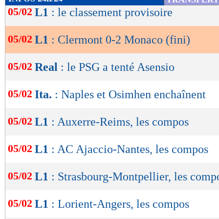
de
05/02
L1
: le classement provisoire
butaient sur une solide défense monégasque. Au
lecture
hachaient de plus en plus la partie et les Auv
05/02
L1
: Clermont 0-2 Monaco (fini)
OK
fin de rencontre pour inquiéter le gardien Nüb
midi tranquille dans sa cage. Une performanc
05/02
Real
: le PSG a tenté Asensio
semaine d’un choc contre le PSG.
05/02
Ita.
: Naples et Osimhen enchaînent
Résultats, classement, buteurs et ca
05/02
L1
: Auxerre-Reims, les compos
05/02
L1
: AC Ajaccio-Nantes, les compos
Clermont F.
Mo
-
05/02
L1
: Strasbourg-Montpellier, les comp
54 %
POSSESSION
(
05/02
L1
: Lorient-Angers, les compos
523
PASSES
(réussies
(82 %)