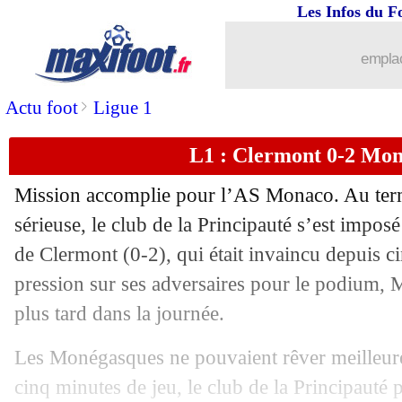
Les Infos du F
05/02
Ang.
: Man City n'en profite pas
emplac
05/02
Lens
: Gradit parle d'un échec à Brest
>
Actu foot
Ligue 1
05/02
L1
: Brest 1-1 Lens (fini)
L1 : Clermont 0-2 Mona
05/02
Nantes
: Moutoussamy retient l'essenti
Mission accomplie pour l’AS Monaco. Au term
05/02
Tottenham
: 267 buts, Kane dans la l
sérieuse, le club de la Principauté s’est impos
de Clermont (0-2), qui était invaincu depuis c
05/02
Montpellier
: M. Estève - "on a été zé
pression sur ses adversaires pour le podium, M
plus tard dans la journée.
05/02
L1
: Strasbourg 2-0 Montpellier (fini)
Les Monégasques ne pouvaient rêver meilleur
05/02
L1
: AC Ajaccio 0-2 Nantes (fini)
cinq minutes de jeu, le club de la Principauté 