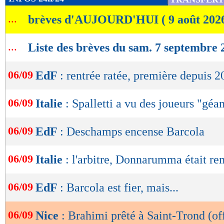
de
...
brèves d'AUJOURD'HUI ( 9 août 202
lecture
OK
...
Liste des brèves du sam. 7 septembre 
06/09
EdF
: rentrée ratée, première depuis 
06/09
Italie
: Spalletti a vu des joueurs "géa
06/09
EdF
: Deschamps encense Barcola
06/09
Italie
: l'arbitre, Donnarumma était r
06/09
EdF
: Barcola est fier, mais...
Lu 6.013 fois
- Damien Da Silva 
06/09
Nice
: Brahimi prêté à Saint-Trond (off