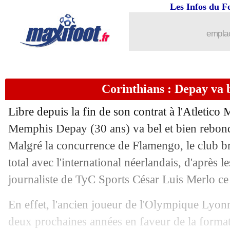
06/09
LdN
: les résultats de la soirée
Les Infos du F
06/09
LdN
: le classement du groupe 2 (Fran
emplac
06/09
LdN
: France 1-3 Italie (fini)
Corinthians : Depay va 
06/09
OM
: Maupay se sent à sa place
Libre depuis la fin de son contrat à l'Atletico M
06/09
Palace
: City surveille toujours Guéhi
Memphis Depay (30 ans) va bel et bien rebond
Malgré la concurrence de Flamengo, le club br
06/09
Rennes
: Jota refuse de se comparer 
total avec l'international néerlandais, d'après 
06/09
EdF
: Barcola, le but tricolore le plus 
journaliste de TyC Sports César Luis Merlo ce
En effet, l'ancien joueur de l'Olympique Lyonn
06/09
Pays-Bas
: Koeman répond cash à Ber
deux prochaines années en faveur de la forma