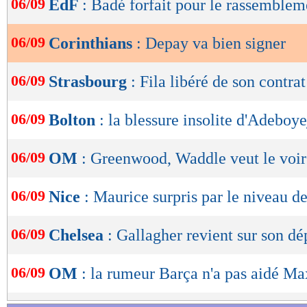
06/09
EdF
: Badé forfait pour le rassembleme
de
lecture
06/09
Corinthians
: Depay va bien signer
OK
06/09
Strasbourg
: Fila libéré de son contrat
06/09
Bolton
: la blessure insolite d'Adeboy
06/09
OM
: Greenwood, Waddle veut le voir
06/09
Nice
: Maurice surpris par le niveau 
06/09
Chelsea
: Gallagher revient sur son dé
06/09
OM
: la rumeur Barça n'a pas aidé M