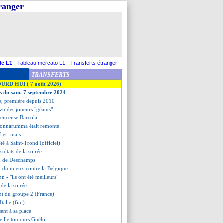
tranger
de L1
-
Tableau mercato L1
-
Transferts étranger
TRANSFERTS
OURD'HUI ( 7 août 2026)
es du sam. 7 septembre 2024
ée, première depuis 2010
a vu des joueurs "géants"
encense Barcola
, Donnarumma était remonté
fier, mais...
té à Saint-Trond (officiel)
ésultats de la soirée
on de Deschamps
d du mieux contre la Belgique
n - "ils ont été meilleurs"
s de la soirée
ent du groupe 2 (France)
talie (fini)
ent à sa place
veille toujours Guéhi