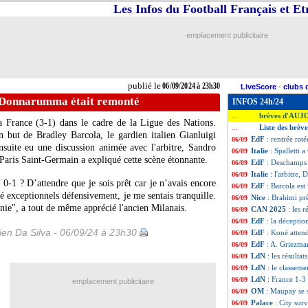
Les Infos du Football Français et E
emplacement publicitaire
publié le
06/09/2024 à 23h30
LiveScore
-
clubs 
e, Donnarumma était remonté
INFOS 24h/24
brèves d'AUJ
...
la France (3-1) dans le cadre de la Ligue des Nations.
Liste des brèv
...
 but de Bradley Barcola, le gardien italien Gianluigi
EdF
: rentrée rat
06/09
suite eu une discussion animée avec l'arbitre, Sandro
Italie
: Spalletti 
06/09
 Paris Saint-Germain a expliqué cette scène étonnante.
EdF
: Deschamps 
06/09
Italie
: l'arbitre
06/09
u 0-1 ? D’attendre que je sois prêt car je n’avais encore
EdF
: Barcola est 
06/09
té exceptionnels défensivement, je me sentais tranquille.
Nice
: Brahimi prê
06/09
 unie", a tout de même apprécié l'ancien Milanais.
CAN 2025
: les r
06/09
EdF
: la décepti
06/09
en Da Silva - 06/09/24 à 23h30
EdF
: Koné atten
06/09
EdF
: A. Griezman
06/09
LdN
: les résultat
06/09
LdN
: le classem
06/09
LdN
: France 1-3 I
06/09
emplacement publicitaire
OM
: Maupay se s
06/09
Palace
: City sur
06/09