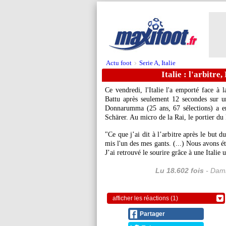
Actu foot
Serie A, Italie
>
Italie : l'arbitr
Ce vendredi, l'Italie l'a emporté face à 
Battu après seulement 12 secondes sur un
Donnarumma (25 ans, 67 sélections) a en
Schärer. Au micro de la Rai, le portier du
"Ce que j’ai dit à l’arbitre après le but d
mis l'un des mes gants. (...) Nous avons é
J’ai retrouvé le sourire grâce à une Italie
Lu 18.602 fois
- Dami
afficher les réactions (1)
Partager