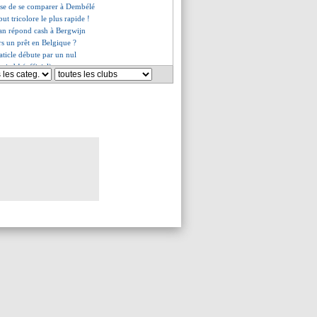
fuse de se comparer à Dembélé
but tricolore le plus rapide !
n répond cash à Bergwijn
rs un prêt en Belgique ?
aticle débute par un nul
 pied ! (officiel)
s de retour (officiel)
 l'arrivée de De Zerbi
ie, les compos
 de retour à Dortmund
pour le PSG, l'OM et Monaco !
t pour le rassemblement (off.)
pay va bien signer
 libéré de son contrat
ure insolite d'Adeboyejo
 Waddle veut le voir en sélection
rpris par le niveau de Ndombélé
er revient sur son départ
Barça n'a pas aidé Maxime Lopez
é à une cuisse
 de pelouse à l'Allianz Riviera
à Messi, Yamal n'a pas peur
nez et "l'exemple" Ronaldo
lendrier, Silva pique une colère
ché à l'épaule
éalisé, les adieux de Gigot