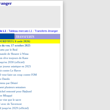
tranger
de L1
-
Tableau mercato L1
-
Transferts étranger
TRANSFERTS
OURD'HUI ( 6 août 2026)
es du ven. 17 octobre 2025
battu par le Real
emande de Shearer à Wissa
am rêve toujours de Kane
usqu'en 2030 (officiel)
eur joueur asiatique en 2025
ait contre Le Havre
d veut faire un coup contre l'OM
de Danilo
utenu par Désiré
sent plusieurs semaines
ichel remonté pour Højlund
ore Mbappé
ne vise que le sacre
fé avec de Tavernost
d jusqu'en 2029 (officiel)