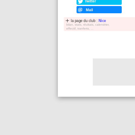
Twitter
Mail
la page du club :
Nice
bilan, stats, réultats, calendrier,
effectif, tranferts, ...