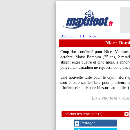
Actu foot
L1
Nice
>
>
Nice : Bomb
Coup dur confirmé pour Nice. Victime d
octobre, Moïse
Bombito
(25 ans, 2 matchs
absent entre quatre et cinq mois, a anno
polyvalent canadien ne rejouera donc pas a
Une nouvelle tuile pour le Gym, alor
sont encore sur le flanc pour plusieurs 
l’infirmerie après une blessure au mollet (
Lu 3.780 fois
- Youc
afficher les réactions (2)
Partager