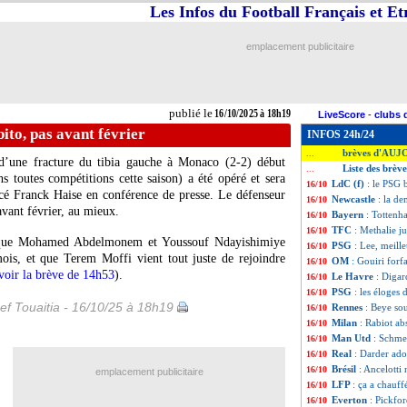
Les Infos du Football Français et E
emplacement publicitaire
publié le
16/10/2025 à 18h19
LiveScore
-
clubs 
ito, pas avant février
INFOS 24h/24
brèves d'AUJ
...
’une fracture du tibia gauche à Monaco (2-2) début
Liste des brèv
...
 toutes compétitions cette saison) a été opéré et sera
LdC (f)
: le PSG 
16/10
ncé Franck Haise en conférence de presse. Le défenseur
Newcastle
: la d
16/10
vant février, au mieux.
Bayern
: Tottenh
16/10
TFC
: Methalie j
16/10
s que Mohamed Abdelmonem et Youssouf Ndayishimiye
PSG
: Lee, meill
16/10
mois, et que Terem Moffi vient tout juste de rejoindre
OM
: Gouiri forf
16/10
voir la brève de 14h53
).
Le Havre
: Digar
16/10
PSG
: les éloges 
16/10
ef Touaitia - 16/10/25 à 18h19
Rennes
: Beye so
16/10
Milan
: Rabiot ab
16/10
Man Utd
: Schme
16/10
Real
: Darder ad
16/10
Brésil
: Ancelotti 
16/10
emplacement publicitaire
LFP
: ça a chauf
16/10
Everton
: Pickfor
16/10