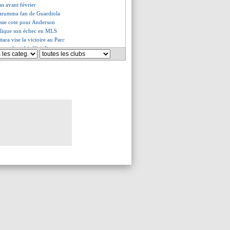
as avant février
arumma fan de Guardiola
osse cote pour Anderson
plique son échec en MLS
ttara vise la victoire au Parc
a prolongé (officiel)
ment une offre de rachat à 80 M€
r le flanc
o, la précision de Rui Costa
ol piste Nico Williams
 Fonseca confirme à demi-mot
nt plusieurs semaines
eira vote Désiré Doué
que a confiance en Ramos
ut à Mateta
ours contre Strasbourg ?
isage un départ
iro finalement prolongé ?
hel va parler avec Bellingham
Ligue 1+ veut une co-diffusion
res, l'avertissement de Bale
élation Bamba bientôt blindée ?
pour Barcola
ma dans la course pour Zirkzee
 contredit son agent
 "ne jamais dire jamais"