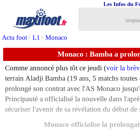
Les Infos du F
16/10
TFC
: Methalie jusqu'en 2030 (officiel
emplac
16/10
PSG
: Lee, meilleur joueur asiatique 
>
>
Actu foot
L1
Monaco
16/10
OM
: Gouiri forfait contre Le Havre
Monaco : Bamba a prolong
16/10
Le Havre
: Digard veut faire un coup
Comme annoncé plus tôt ce jeudi (
voir la brè
16/10
PSG
: les éloges de Danilo
terrain Aladji
Bamba
(19 ans, 5 matchs toutes 
prolongé son contrat avec l'AS Monaco jusqu'e
16/10
Rennes
: Beye soutenu par Désiré
Principauté a officialisé la nouvelle dans l'apr
sécuriser l'avenir de sa révélation du début de 
16/10
Milan
: Rabiot absent plusieurs semai
Monaco officialise la prolong
16/10
Man Utd
: Schmeichel remonté pour 