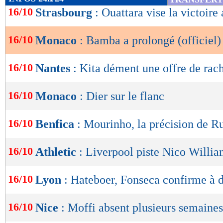
de
16/10
Strasbourg
: Ouattara vise la victoire
lecture
16/10
Monaco
: Bamba a prolongé (officiel)
OK
16/10
Nantes
: Kita dément une offre de rac
16/10
Monaco
: Dier sur le flanc
16/10
Benfica
: Mourinho, la précision de R
16/10
Athletic
: Liverpool piste Nico Willi
16/10
Lyon
: Hateboer, Fonseca confirme à
16/10
Nice
: Moffi absent plusieurs semaines
Lu 4.200 fois
- Romain Rigaux -