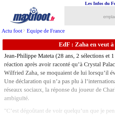
16/10
Brésil
: Ancelotti ne vise que le sacre
Les Infos du F
16/10
LFP
: ça a chauffé avec de Tavernost
emplac
16/10
Everton
: Pickford jusqu'en 2029 (offi
>
Actu foot
Equipe de France
EdF : Zaha en veut à
16/10
Nice
: Bombito, pas avant février
Jean-Philippe Mateta (28 ans, 2 sélections et 1
16/10
Man City
: Donnarumma fan de Guard
réaction après avoir raconté qu’à Crystal Palac
Wilfried Zaha, se moquaient de lui lorsqu’il é
16/10
Nottingham
: grosse cote pour Ander
Une déclaration qui n’a pas plu à l’internation
16/10
Lille
: Giroud explique son échec en
réseaux sociaux, la réponse du joueur de Char
ambiguïté.
16/10
Strasbourg
: Ouattara vise la victoire
"C’est dégoûtant de voir quelqu’un que je pens