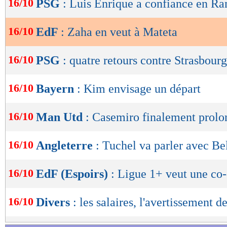
16/10
PSG
: Luis Enrique a confiance en R
de
lecture
16/10
EdF
: Zaha en veut à Mateta
OK
16/10
PSG
: quatre retours contre Strasbourg
16/10
Bayern
: Kim envisage un départ
16/10
Man Utd
: Casemiro finalement prolo
16/10
Angleterre
: Tuchel va parler avec B
16/10
EdF (Espoirs)
: Ligue 1+ veut une co-
16/10
Divers
: les salaires, l'avertissement d