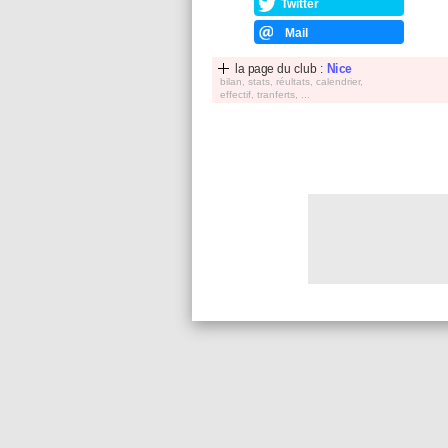
Twitter
Mail
la page du club :
Nice
bilan, stats, réultats, calendrier,
effectif, tranferts, ...