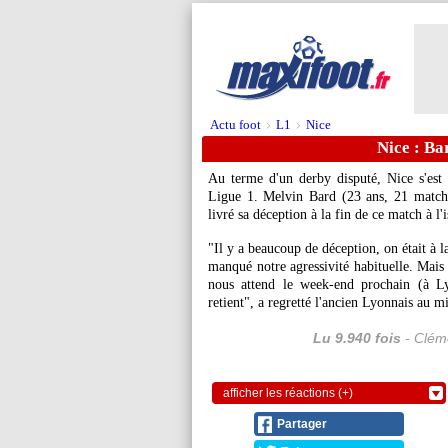
Actu foot
L1
Nice
>
>
Nice : Ba
Au terme d'un derby disputé, Nice s'est
Ligue 1. Melvin
Bard
(23 ans, 21 matchs
livré sa déception à la fin de ce match à l'i
"Il y a beaucoup de déception, on était à l
manqué notre agressivité habituelle. Mais 
nous attend le week-end prochain (à Ly
retient", a regretté l'ancien Lyonnais au 
Lu 9.940 fois
- Cléme
afficher les réactions (+)
Partager