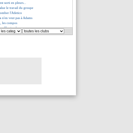
st sorti en pleurs...
salue le travail du groupe
 tomber l'Atletico
la n'en veut pas à Adams
, les compos
te d'Ivoire, les compos
 United s'offre Aston Villa !
 très frustré
1-2 Lyon (fini)
, Rongier critiqué
 mobilise tout le monde
ns de Bulka
rg fustige la FFF
lle un 6-0 à West Ham !
 provisoire
 Nantes (fini)
Brest (fini)
eims (fini)
fabuleux de Rice contre West Ham
 déjà nommé capitaine ?
Lyon, les compos
 est tombé pour Bellingham !
erani remplace Inzaghi (off.)
 Rennes (fini)
itre, impossible pour Ferguson
s, les compos