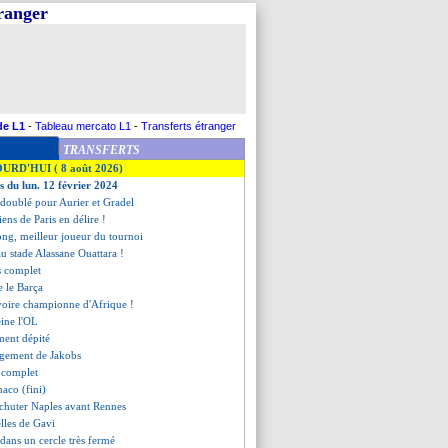
tranger
de L1
-
Tableau mercato L1
-
Transferts étranger
TRANSFERTS
OURD'HUI ( 8 août 2026)
s du lun. 12 février 2024
e doublé pour Aurier et Gradel
riens de Paris en délire !
ong, meilleur joueur du tournoi
 au stade Alassane Ouattara !
s complet
e le Barça
Ivoire championne d'Afrique !
eine l'OL
ment dépité
lagement de Jakobs
t complet
aco (fini)
rechuter Naples avant Rennes
lles de Gavi
dans un cercle très fermé