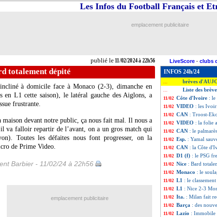
Les Infos du Football Français et E
emplacement publicitaire
publié le
11/02/2024 à 22h56
LiveScore
-
clubs 
rd totalement dépité
INFOS 24h/24
brèves d'AUJ
...
 incliné à domicile face à Monaco (2-3), dimanche en
Liste des brève
...
 en L1 cette saison), le latéral gauche des Aiglons, a
Côte d'Ivoire
: l
11/02
ssue frustrante.
VIDEO
: les Ivoi
11/02
CAN
: Troost-Ek
11/02
a maison devant notre public, ça nous fait mal. Il nous a
VIDEO
: la folie
11/02
il va falloir repartir de l’avant, on a un gros match qui
CAN
: le palmarè
11/02
on). Toutes les défaites nous font progresser, on la
Esp.
: Yamal sauv
11/02
micro de Prime Video.
CAN
: la Côte d'
11/02
D1 (f)
: le PSG fr
11/02
nt Barbier - 11/02/24 à 22h56
Nice
: Bard totale
11/02
Monaco
: le sou
11/02
L1
: le classemen
11/02
L1
: Nice 2-3 Mon
11/02
Ita.
: Milan fait 
11/02
emplacement publicitaire
Barça
: des nouve
11/02
Lazio
: Immobile 
11/02