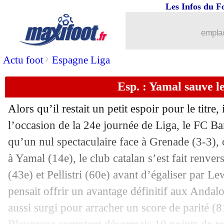
Les Infos du F
emplac
>
Actu foot
Espagne Liga
Esp. : Yamal sauve l
Alors qu’il restait un petit espoir pour le titre,
l’occasion de la 24e journée de Liga, le FC Ba
qu’un nul spectaculaire face à Grenade (3-3),
à Yamal (14e), le club catalan s’est fait renve
(43e) et Pellistri (60e) avant d’égaliser par 
pensait offrir un avantage définitif aux Andal
aussi surgi pour arracher un score de parité (8