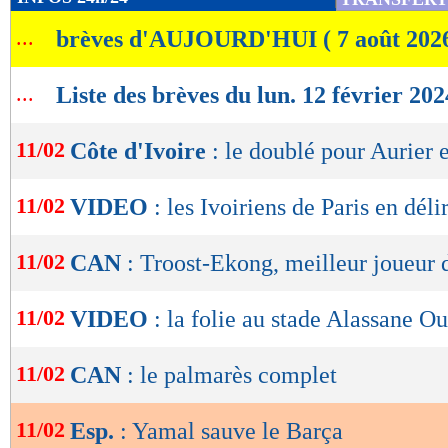
de
...
brèves d'AUJOURD'HUI ( 7 août 202
lecture
OK
...
Liste des brèves du lun. 12 février 202
11/02
Côte d'Ivoire
: le doublé pour Aurier 
11/02
VIDEO
: les Ivoiriens de Paris en délir
11/02
CAN
: Troost-Ekong, meilleur joueur 
11/02
VIDEO
: la folie au stade Alassane Ou
11/02
CAN
: le palmarès complet
11/02
Esp.
: Yamal sauve le Barça