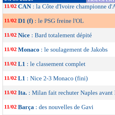
de
11/02
CAN
: la Côte d'Ivoire championne d'
lecture
11/02
D1 (f)
: le PSG freine l'OL
OK
11/02
Nice
: Bard totalement dépité
11/02
Monaco
: le soulagement de Jakobs
11/02
L1
: le classement complet
11/02
L1
: Nice 2-3 Monaco (fini)
11/02
Ita.
: Milan fait rechuter Naples avant
11/02
Barça
: des nouvelles de Gavi