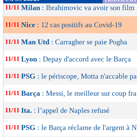
de
11/11
Milan
: Ibrahimovic va avoir son film 
lecture
11/11
Nice
: 12 cas positifs au Covid-19
OK
11/11
Man Utd
: Carragher se paie Pogba
11/11
Lyon
: Depay d'accord avec le Barça
11/11
PSG
: le périscope, Motta n'accable pa
11/11
Barça
: Messi, le meilleur sur coup fr
11/11
Ita.
: l’appel de Naples refusé
11/11
PSG
: le Barça réclame de l'argent à