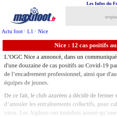
Les Infos du F
11/11
Real
: Bale pourrait rester à Tottenha
emplac
11/11
Barça
: Ter Stegen explique sa prolon
>
>
Actu foot
L1
Nice
11/11
PSG
: Rothen ne voit pas Kean devant 
Nice : 12 cas positifs a
11/11
Portugal
: Ronaldo "apte" selon Santo
L’OGC Nice a annoncé, dans un communiqué p
11/11
Real
: le gros coup de gueule de Kroos
d'une douzaine de cas positifs au Covid-19 p
de l’encadrement professionnel, ainsi que d'au
11/11
EdF
: Leboeuf se montre "alarmiste"
équipes de jeunes.
11/11
Everton
: Allan se régale en Premier 
De ce fait, le club azuréen a décidé de fermer 
d’annuler les entraînements collectifs, pour c
11/11
Tottenham
: Kane, le meilleur pour 
virus. Les Aiglons ont toutefois assuré qu’une