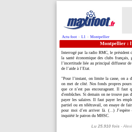
Actu foot
L1
Montpellier
>
>
Montpellier : l
Interrogé par la radio RMC, le président 
la santé économique des clubs français, 
l’incertitude liée au principal diffuseur 
de l’aide à l’Etat.
"Pour l’instant, on limite la casse, on a
on met de côté. Nos fonds propres pourra
que ce n’est pas encourageant. Il faut 
d'embûches. Si demain on ne trouve pas d’
payer les salaires. Il faut payer les emp
partiel ou en télétravail, on essaye de fa
pour moi d’en arriver là. (...) J’espère 
inquiété le patron du MHSC.
Lu 25.910 fois
- Alex