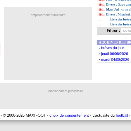
Divers
: Gago anno
11/11
Man Utd
: coup 
11/11
Divers
: Mandzuki
11/11
emplacement publicitaire
Liste des brè
...
Liste des brèv
...
Filtrer :
ARCHIVES DES B
.
brèves du jour
.
jeudi 06/08/2026
.
mardi 04/08/2026
emplacement publicitaire
- © 2000-2026 MAXIFOOT -
choix de consentement
- L'actualité du
football
-