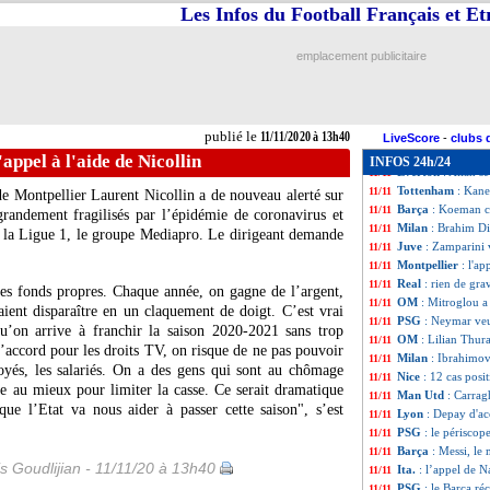
PSG
: l'entourag
11/11
Les Infos du Football Français et E
Liverpool
: Carrag
11/11
PSG
: Ronaldo, la
11/11
emplacement publicitaire
Real
: Bale pourra
11/11
Barça
: Ter Stege
11/11
PSG
: Rothen ne 
11/11
Portugal
: Ronald
11/11
publié le
11/11/2020 à 13h40
Real
: le gros co
11/11
LiveScore
-
clubs 
EdF
: Leboeuf se 
11/11
'appel à l'aide de Nicollin
INFOS 24h/24
Everton
: Allan s
11/11
Tottenham
: Kane
11/11
de Montpellier Laurent Nicollin a de nouveau alerté sur
Barça
: Koeman c
11/11
grandement fragilisés par l’épidémie de coronavirus et
Milan
: Brahim Di
11/11
de la Ligue 1, le groupe Mediapro. Le dirigeant demande
Juve
: Zamparini 
11/11
Montpellier
: l'ap
11/11
Real
: rien de gr
11/11
 des fonds propres. Chaque année, on gagne de l’argent,
OM
: Mitroglou a 
11/11
ient disparaître en un claquement de doigt. C’est vrai
PSG
: Neymar ve
11/11
qu’on arrive à franchir la saison 2020-2021 sans trop
OM
: Lilian Thur
11/11
accord pour les droits TV, on risque de ne pas pouvoir
Milan
: Ibrahimov
11/11
loyés, les salariés. On a des gens qui sont au chômage
Nice
: 12 cas posi
11/11
ire au mieux pour limiter la casse. Ce serait dramatique
Man Utd
: Carrag
11/11
que l’Etat va nous aider à passer cette saison", s’est
Lyon
: Depay d'ac
11/11
PSG
: le périscop
11/11
Barça
: Messi, le
11/11
is Goudlijian - 11/11/20 à 13h40
Ita.
: l’appel de N
11/11
PSG
: le Barça r
11/11