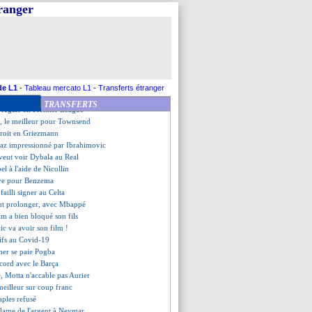
e de Neymar prévient
tranger
her veut Jota titulaire
 presse italienne mitigée
it rester à Tottenham
n explique sa prolongation
voit pas Kean devant Icardi
o "apte" selon Santos
up de gueule de Kroos
de L1
-
Tableau mercato L1
-
Transferts étranger
montre "alarmiste"
TRANSFERTS
e régale en Premier League
, le meilleur pour Townsend
roit en Griezmann
az impressionné par Ibrahimovic
veut voir Dybala au Real
pel à l'aide de Nicollin
ave pour Benzema
failli signer au Celta
ut prolonger, avec Mbappé
am a bien bloqué son fils
ic va avoir son film !
tifs au Covid-19
her se paie Pogba
cord avec le Barça
e, Motta n'accable pas Aurier
 meilleur sur coup franc
aples refusé
éclame de l'argent à Neymar