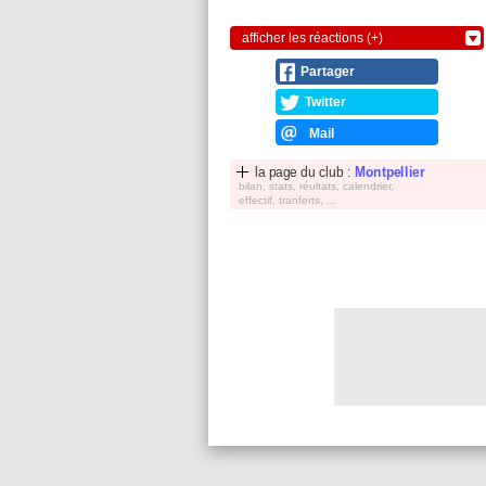
afficher les réactions (+)
Partager
Twitter
Mail
la page du club :
Montpellier
bilan, stats, réultats, calendrier,
effectif, tranferts, ...