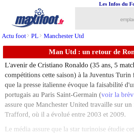
Les Infos du F
emplac
>
>
Actu foot
PL
Manchester Utd
Man Utd : un retour de Ron
L'avenir de
Cristiano Ronaldo
(35 ans, 5 match
...
brèves d'AUJOURD'HUI ( 8 août 202
compétitions cette saison) à la Juventus Turin 
que la presse italienne évoque la faisabilité d'u
...
Liste des brèves du jeu. 12 novembre 
portugais au Paris Saint-Germain (
voir la brè
assure que Manchester United travaille sur un
11/11
EdF
: D. Deschamps - "une bonne gifl
Trafford, où il a évolué entre 2003 et 2009.
11/11
EdF
: Mandanda critique "l'état d'espri
Le média assure que la star turinoise étudie cet