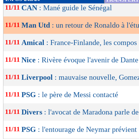
de
11/11
CAN
: Mané guide le Sénégal
lecture
11/11
Man Utd
: un retour de Ronaldo à l'ét
OK
11/11
Amical
: France-Finlande, les compos
11/11
Nice
: Rivère évoque l'avenir de Dante
11/11
Liverpool
: mauvaise nouvelle, Gomez
11/11
PSG
: le père de Messi contacté
11/11
Divers
: l'avocat de Maradona parle d
11/11
PSG
: l'entourage de Neymar prévient