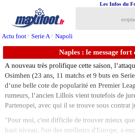
Les Infos du F
...
brèves d'AUJOURD'HUI ( 6 août 202
emplac
...
Liste des brèves du mer. 21 décembre
>
>
Actu foot
Serie A
Napoli
20/12
Portugal
: Van Gaal prêt à écouter...
Naples : le message for
20/12
Argentine
: Messi invité au Maracana 
A nouveau très prolifique cette saison, l’attaq
20/12
Inter
: Marotta fan de Lukaku
Osimhen (23 ans, 11 matchs et 9 buts en Serie 
d’une belle cote de popularité en Premier Le
20/12
VIDEO
: Messi et la Tortue Ninja...
rumeurs, l’ancien Lillois vient toutefois de jur
Partenopei, avec qui il se trouve sous contrat 
20/12
PHOTO
: E. Martinez s'en prend enc
"Pour moi, c'est difficile de trouver mieux que
20/12
Portugal
: Matthäus achève Ronaldo
haut niveau, l'un des meilleurs d'Europe, a enc