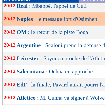
de
20/12
Real
: Mbappé, l'appel de Guti
lecture
20/12
Naples
: le message fort d'Osimhen
OK
20/12
OM
: le retour de la piste Boga
20/12
Argentine
: Scaloni prend la défense
20/12
Leicester
: Söyüncü proche de l'Atleti
20/12
Salernitana
: Ochoa en approche !
20/12
EdF
: la finale, Pavard aurait pourri l
20/12
Atletico
: M. Cunha va signer à Wolv