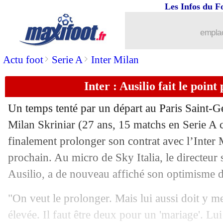
Les Infos du F
20/12
VIDEO
: bloqués, les Argentins parten
emplac
20/12
VIDEOS
: un cercueil Mbappé brûlé 
>
>
Actu foot
Serie A
Inter Milan
20/12
PSG
: les maillots Messi et Mbappé s'
Inter : Ausilio fait le poin
20/12
PHOTOS
: la fête aussi à Rabat !
Un temps tenté par un départ au Paris Saint-Ge
20/12
PHOTOS
: 4 millions d'Argentins dan
Milan Skriniar (27 ans, 15 matchs en Serie A c
finalement prolonger son contrat avec l’Inter 
20/12
EdF
: la FFF, Deschamps veut en savoi
prochain. Au micro de Sky Italia, le directeur 
Ausilio, a de nouveau affiché son optimisme d
20/12
OM
: un intérêt pour Ounahi, mais...
"On veut le prolonger. Mais lui aussi doit y me
20/12
Real
: Mbappé, l'appel de Guti
élevée. Il faut être deux pour un 'mariage'. Lui