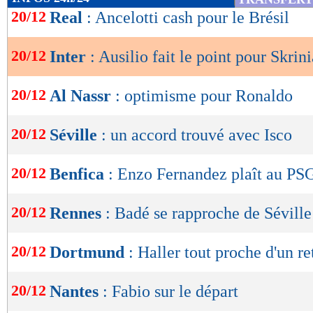
de
20/12
Real
: Ancelotti cash pour le Brésil
lecture
20/12
Inter
: Ausilio fait le point pour Skrini
OK
20/12
Al Nassr
: optimisme pour Ronaldo
20/12
Séville
: un accord trouvé avec Isco
20/12
Benfica
: Enzo Fernandez plaît au PS
20/12
Rennes
: Badé se rapproche de Séville
20/12
Dortmund
: Haller tout proche d'un re
20/12
Nantes
: Fabio sur le départ