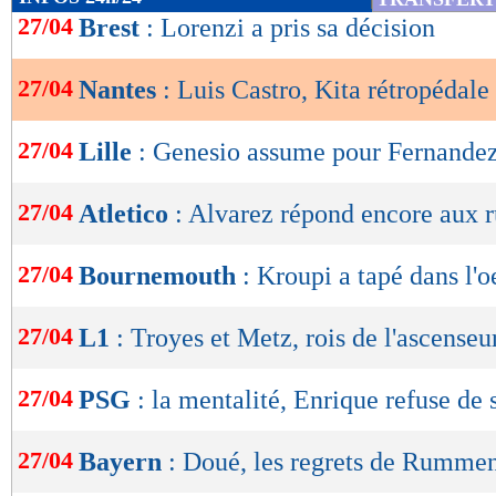
de
27/04
Brest
: Lorenzi a pris sa décision
lecture
27/04
Nantes
: Luis Castro, Kita rétropédale
OK
27/04
Lille
: Genesio assume pour Fernande
27/04
Atletico
: Alvarez répond encore aux 
27/04
Bournemouth
: Kroupi a tapé dans l'o
27/04
L1
: Troyes et Metz, rois de l'ascenseu
27/04
PSG
: la mentalité, Enrique refuse de 
27/04
Bayern
: Doué, les regrets de Rumme