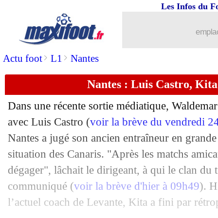
Les Infos du F
emplac
...
brèves d'AUJOURD'HUI (10 août 202
>
>
Actu foot
L1
Nantes
...
Liste des brèves du mar. 28 avril 2026
Nantes : Luis Castro, Kit
27/04
Ita.
: la Lazio arrache un nul spectacul
Dans une récente sortie médiatique, Waldemar 
27/04
Ang.
: Man United se rapproche de la
avec Luis Castro (
voir la brève du vendredi 2
Nantes a jugé son ancien entraîneur en grande 
27/04
L2
: Dunkerque corrige Boulogne !
situation des Canaris. "Après les matchs amicaux
dégager", lâchait le dirigeant, à qui le clan du
27/04
Nice
: Riolo s'en prend à Wahi
communiqué (
voir la brève d'hier à 09h49
). H
l’actuel coach de Levante, Kita a fini par rétro
27/04
OM
: Greenwood pose problème