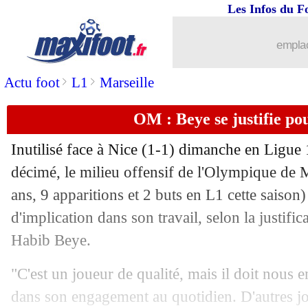
Les Infos du F
27/04
EdF
: Lloris est prêt à revenir
emplac
27/04
Brest
: Lorenzi a pris sa décision
>
>
Actu foot
L1
Marseille
27/04
Nantes
: Luis Castro, Kita rétropédale
OM : Beye se justifie p
27/04
Lille
: Genesio assume pour Fernande
Inutilisé face à Nice (1-1) dimanche en Ligue 
27/04
Atletico
: Alvarez répond encore aux 
décimé, le milieu offensif de l'Olympique de 
ans, 9 apparitions et 2 buts en L1 cette saiso
27/04
Bournemouth
: Kroupi a tapé dans l'o
d'implication dans son travail, selon la justifi
Habib Beye.
27/04
L1
: Troyes et Metz, rois de l'ascenseu
"C'est un joueur de qualité, mais il doit nous
27/04
PSG
: la mentalité, Enrique refuse de 
dans son engagement au quotidien. D'autres j