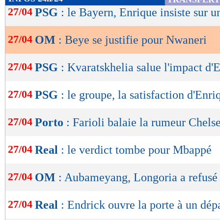
de
27/04
PSG
: le Bayern, Enrique insiste sur u
lecture
27/04
OM
: Beye se justifie pour Nwaneri
OK
27/04
PSG
: Kvaratskhelia salue l'impact d'
27/04
PSG
: le groupe, la satisfaction d'Enri
27/04
Porto
: Farioli balaie la rumeur Chels
27/04
Real
: le verdict tombe pour Mbappé
27/04
OM
: Aubameyang, Longoria a refusé 
27/04
Real
: Endrick ouvre la porte à un dép