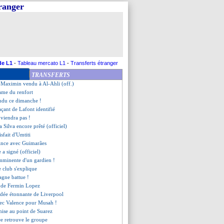
tranger
parler à Dembélé
'est 50 M€ !
sence pour Lovren
 club soupçonne le Real
son retour (officiel)
révient le Barça
vers Chelsea !
de L1
-
Tableau mercato L1
-
Transferts étranger
ijk candidat au brassard
TRANSFERTS
til en approche
t-Maximin vendu à Al-Ahli (off.)
lame du renfort
endu ce dimanche !
açant de Lafont identifié
 viendra pas !
 Silva encore prêté (officiel)
isfait d'Umtiti
oince avec Guimarães
e a signé (officiel)
imminente d'un gardien !
le club s'explique
agne battue !
n de Fermin Lopez
idée étonnante de Liverpool
vec Valence pour Musah !
 mise au point de Suarez
e retrouve le groupe