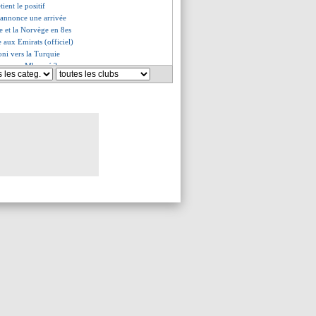
tient le positif
 annonce une arrivée
se et la Norvège en 8es
e aux Emirats (officiel)
oni vers la Turquie
ine pour Mbappé ?
ffe pour Salisu !
prononce sur l'avenir de Dembélé
a corrige un Real maudit
oc se reprend contre la Corée
s du sam. 29 juillet 2023
s du ven. 28 juillet 2023