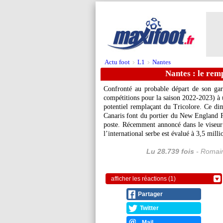
Actu foot
L1
Nantes
>
>
Nantes : le rem
Confronté au probable départ de son gar
compétitions pour la saison 2022-2023) à u
potentiel remplaçant du Tricolore. Ce dim
Canaris font du portier du New England Re
poste. Récemment annoncé dans le viseur
l’international serbe est évalué à 3,5 milli
Lu 28.739 fois
- Romain
afficher les réactions (1)
Partager
Twitter
Mail