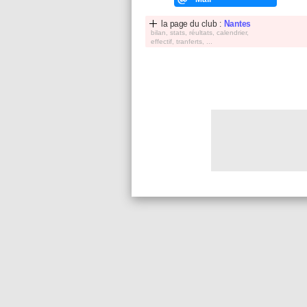
la page du club :
Nantes
bilan, stats, réultats, calendrier,
effectif, tranferts, ...