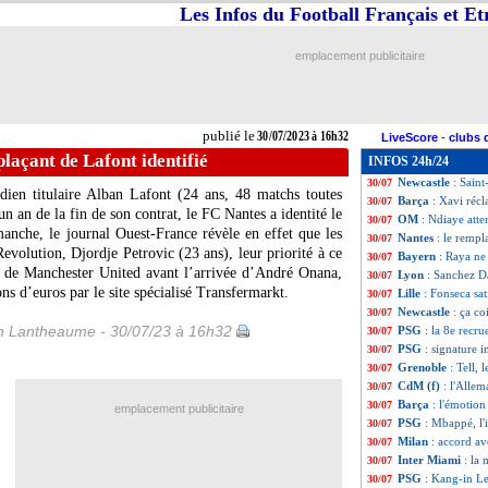
Les Infos du Football Français et E
Barça
: Xavi va 
30/07
Lyon
: Barcola, c
30/07
Lyon
: longue ab
30/07
emplacement publicitaire
PSG
: Mbappé, le
30/07
OM
: Blanco fait 
30/07
Real
: Carvajal p
30/07
Monaco
: Disasi 
30/07
publié le
30/07/2023 à 16h32
LiveScore
-
clubs 
Liverpool
: Van D
30/07
plaçant de Lafont identifié
INFOS 24h/24
Salernitana
: Cos
30/07
Newcastle
: Sain
30/07
dien titulaire Alban Lafont (24 ans, 48 matchs toutes
Barça
: Xavi réc
30/07
n an de la fin de son contrat, le FC Nantes a identité le
OM
: Ndiaye att
30/07
anche, le journal Ouest-France révèle en effet que les
Nantes
: le rempl
30/07
volution, Djordje Petrovic (23 ans), leur priorité à ce
Bayern
: Raya ne
30/07
 de Manchester United avant l’arrivée d’André Onana,
Lyon
: Sanchez Da
30/07
ons d’euros par le site spécialisé Transfermarkt.
Lille
: Fonseca sat
30/07
Newcastle
: ça c
30/07
 Lantheaume - 30/07/23 à 16h32
PSG
: la 8e recru
30/07
PSG
: signature 
30/07
Grenoble
: Tell, 
30/07
CdM (f)
: l'Allem
30/07
Barça
: l'émotio
30/07
emplacement publicitaire
PSG
: Mbappé, l'
30/07
Milan
: accord a
30/07
Inter Miami
: la
30/07
PSG
: Kang-in Le
30/07