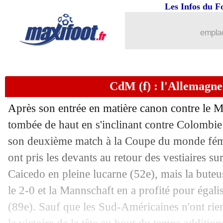
30/07
PSG
: Mbappé, le club soupçonne le R
Les Infos du F
30/07
OM
: Blanco fait son retour (officiel)
emplac
30/07
Real
: Carvajal prévient le Barça
CdM (f) : l'Allemagne
30/07
Monaco
: Disasi vers Chelsea !
Après son entrée en matière canon contre le M
30/07
Liverpool
: Van Dijk candidat au bras
tombée de haut en s'inclinant contre Colombi
son deuxième match à la Coupe du monde fém
30/07
Salernitana
: Costil en approche
ont pris les devants au retour des vestiaires s
30/07
Newcastle
: Saint-Maximin vendu à Al
Caicedo en pleine lucarne (52e), mais la bute
le 2-0 et la Mannschaft en a profité pour égal
Pos
Equipe
Pts
J
G
N
P
Bp
Bc
Di
30/07
Barça
: Xavi réclame du renfort
(89e). Sauf que les Sud-Américaines n'ont rie
1
Colombie (fem.)
6
2
2
0
0
4
1
+
2
Allemagne (fem.)
3
2
1
0
1
7
2
+