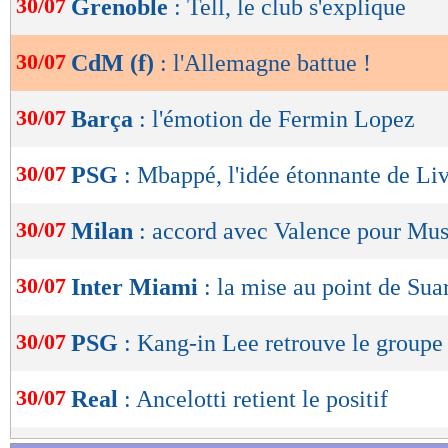
30/07
Grenoble
: Tell, le club s'explique
de
lecture
30/07
CdM (f)
: l'Allemagne battue !
OK
30/07
Barça
: l'émotion de Fermin Lopez
30/07
PSG
: Mbappé, l'idée étonnante de Li
30/07
Milan
: accord avec Valence pour Mus
30/07
Inter Miami
: la mise au point de Sua
30/07
PSG
: Kang-in Lee retrouve le groupe
30/07
Real
: Ancelotti retient le positif