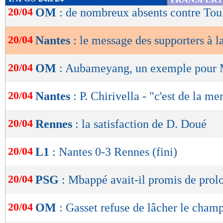
de
20/04
OM
: de nombreux absents contre Tou
lecture
20/04
Nantes
: le message des supporters à la
OK
20/04
OM
: Aubameyang, un exemple pou
20/04
Nantes
: P. Chirivella - "c'est de la me
20/04
Rennes
: la satisfaction de D. Doué
20/04
L1
: Nantes 0-3 Rennes (fini)
20/04
PSG
: Mbappé avait-il promis de prol
20/04
OM
: Gasset refuse de lâcher le cham