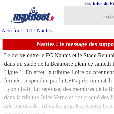
Les Infos du F
20/04
Lens
: le public trop gourmand pour H
emplac
20/04
Lens
: Mendy savoure le rebond
>
>
Actu foot
L1
Nantes
20/04
Clermont
: Rashani garde espoir pour
Nantes : le message des suppor
20/04
Esp.
: Gérone étrille Cadix
Le derby entre le FC Nantes et le Stade Rennais
20/04
L1
: le classement provisoire
dans un stade de la Beaujoire plein ce samedi 
Ligue 1. En effet, la tribune Loire où prennent 
20/04
L1
: Lens 1-0 Clermont (fini)
fermée, suspendue par la LFP après un match à 
Lyon (1-3). En réponse, des membres de la Bri
20/04
Ang.
: Arsenal prend la tête
dans la tribune Jules Verne et ont craqué des 
une banderole "Allez les gogoles, fermez la J
20/04
Arsenal
: Arteta, ses confidences sur 