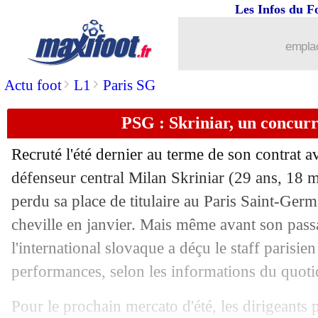
Les Infos du F
20/04
OM
: la Lazio active l'option de Gue
emplac
20/04
Barça
: Gündogan optimiste pour l'ave
>
>
Actu foot
L1
Paris SG
20/04
PSG
: Silva, la grosse émotion de Ma
PSG : Skriniar, un concurr
20/04
Man City
: Guardiola n'en veut pas à 
Recruté l'été dernier au terme de son contrat av
défenseur central Milan
Skriniar
(29 ans, 18 m
20/04
Metz
: l'Ajax, Mikautadze raconte son
perdu sa place de titulaire au Paris Saint-Germ
20/04
cheville en janvier. Mais même avant son passa
PSG
: la réponse cash d'Enrique aux c
l'international slovaque a déçu le staff parisien
20/04
Barça
: Christensen a tranché pour son
performances, selon les informations du quoti
20/04
PSG
: Barcola, le message d'Enrique
Pour le prochain mercato d'été, les dirigeants p