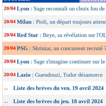
de
20/04
Lyon
: Sage reconnaît un choix fou de
lecture
OK
20/04
Milan
: Pioli, un départ toujours atten
20/04
Red Star
: Beye, sa révélation sur l'O
20/04
PSG
: Skriniar, un concurrent recruté 
20/04
Lyon
: Sage s'imagine continuer sur le
20/04
Lazio
: Guendouzi, Tudor désamorce
...
Liste des brèves du ven. 19 avril 2024
...
Liste des brèves du jeu. 18 avril 2024