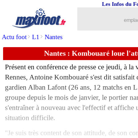
Les Infos du F
17/04
Man City
: quatre pistes en MLS pou
emplac
17/04
Monaco
: Hütter impressionné par Str
>
>
Actu foot
L1
Nantes
17/04
PSG
: Benfica avance pour Renato Sa
Nantes : Kombouaré loue l'at
17/04
Real
: Ancelotti, le Brésil veut en prof
Présent en conférence de presse ce jeudi, à la 
17/04
C4
: un choc Fiorentina-Betis en demi-
Rennes, Antoine Kombouaré s'est dit satisfai
gardien Alban
Lafont
(26 ans, 12 matchs en L1
17/04
Real
: Petit n'accable pas Mbappé
groupe depuis le mois de janvier, le portier nan
s'entraîner à nouveau avec l'effectif et affiche
17/04
Liverpool
: Van Dijk garde le même sa
situation difficile.
17/04
C3
: Man Utd-Lyon, les compos
"Je suis très content de son attitude, de son c