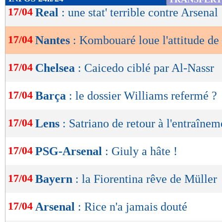
de
17/04
Real
: une stat' terrible contre Arsenal
lecture
17/04
Nantes
: Kombouaré loue l'attitude de
OK
17/04
Chelsea
: Caicedo ciblé par Al-Nassr
17/04
Barça
: le dossier Williams refermé ?
17/04
Lens
: Satriano de retour à l'entraînem
17/04
PSG-Arsenal
: Giuly a hâte !
17/04
Bayern
: la Fiorentina rêve de Müller
17/04
Arsenal
: Rice n'a jamais douté