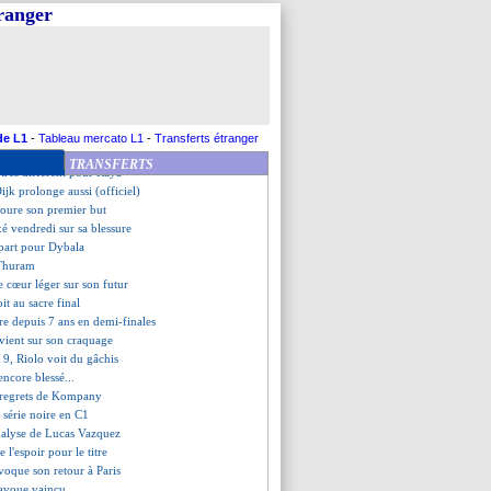
 retour à l'entraînement
tranger
iuly a hâte !
ntina rêve de Müller
a jamais douté
arti avant la fin du mois ?
une grosse cote
 - "Cherki est incroyable"
ejoint Messi
de L1
-
Tableau mercato L1
-
Transferts étranger
ouhaite un sacre d'Arsenal
TRANSFERTS
très différent pour Raya
ijk prolonge aussi (officiel)
voure son premier but
é vendredi sur sa blessure
épart pour Dybala
 Thuram
le cœur léger sur son futur
it au sacre final
re depuis 7 ans en demi-finales
evient sur son craquage
9, Riolo voit du gâchis
ncore blessé...
s regrets de Kompany
 série noire en C1
analyse de Lucas Vazquez
 de l'espoir pour le titre
évoque son retour à Paris
s'avoue vaincu