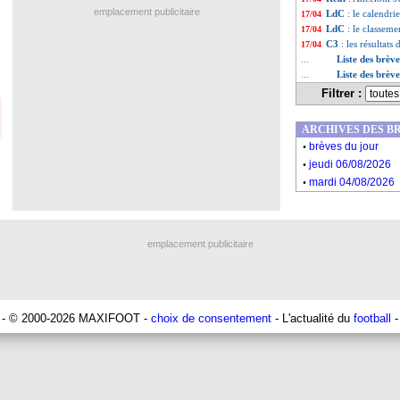
emplacement publicitaire
LdC
: le calendri
17/04
LdC
: le classeme
17/04
C3
: les résultats 
17/04
Liste des brèv
...
Liste des brèv
...
Filtrer :
ARCHIVES DES B
.
brèves du jour
.
jeudi 06/08/2026
.
mardi 04/08/2026
emplacement publicitaire
- © 2000-2026 MAXIFOOT -
choix de consentement
- L'actualité du
football
-