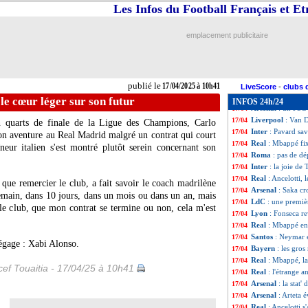
Lens
: Satriano de
17/04
Les Infos du Football Français et E
PSG-Arsenal
: G
17/04
Bayern
: la Fiore
17/04
emplacement publicitaire
Arsenal
: Rice n'
17/04
Real
: Ancelotti p
17/04
ASSE
: Stassin a 
17/04
Lyon
: P. Fonseca
17/04
publié le
17/04/2025 à 10h41
Bayern
: Müller r
17/04
LiveScore
-
clubs 
LdC
: Ancelotti s
17/04
 le cœur léger sur son futur
INFOS 24h/24
Arsenal
: un PSG 
17/04
Liverpool
: Van D
17/04
en quarts de finale de la Ligue des Champions, Carlo
Inter
: Pavard sa
17/04
son aventure au Real Madrid malgré un contrat qui court
Real
: Mbappé fix
17/04
neur italien s'est montré plutôt serein concernant son
Roma
: pas de d
17/04
Inter
: la joie de
17/04
Real
: Ancelotti, 
17/04
i que remercier le club, a fait savoir le coach madrilène
Arsenal
: Saka cro
17/04
demain, dans 10 jours, dans un mois ou dans un an, mais
LdC
: une premiè
17/04
 le club, que mon contrat se termine ou non, cela m'est
Lyon
: Fonseca r
17/04
Real
: Mbappé en 
17/04
Santos
: Neymar e
17/04
dégage : Xabi Alonso.
Bayern
: les gro
17/04
Real
: Mbappé, la
17/04
ef Touaitia - 17/04/25 à 10h41
Real
: l'étrange 
17/04
Arsenal
: la stat'
17/04
Arsenal
: Arteta 
17/04
Real
: Ancelotti 
17/04