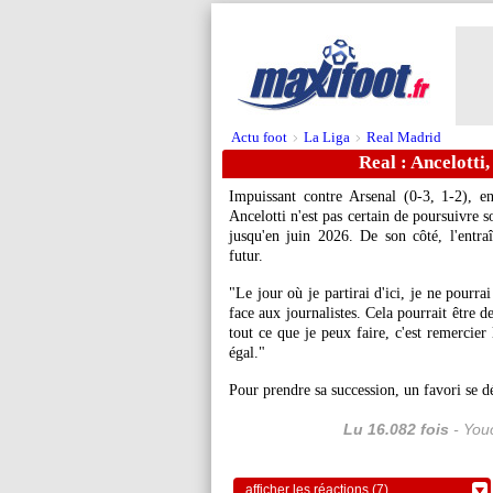
Actu foot
La Liga
Real Madrid
>
>
Real : Ancelotti,
Impuissant contre Arsenal (0-3, 1-2), 
Ancelotti n'est pas certain de poursuivre 
jusqu'en juin 2026. De son côté, l'entraî
futur.
"Le jour où je partirai d'ici, je ne pourra
face aux journalistes. Cela pourrait être 
tout ce que je peux faire, c'est remercier
égal."
Pour prendre sa succession, un favori se 
Lu 16.082 fois
- Youc
afficher les réactions (7)