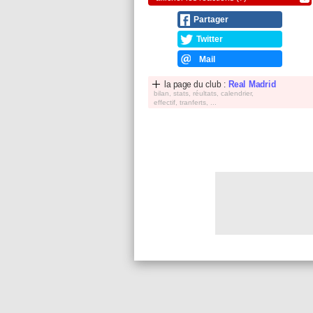
Partager
Twitter
Mail
la page du club :
Real Madrid
bilan, stats, réultats, calendrier,
effectif, tranferts, ...