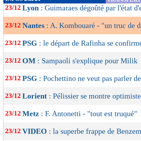
de
23/12
Lyon
: Guimaraes dégoûté par l'état d'
lecture
23/12
Nantes
: A. Kombouaré - "un truc de 
OK
23/12
PSG
: le départ de Rafinha se confirm
23/12
OM
: Sampaoli s'explique pour Milik
23/12
PSG
: Pochettino ne veut pas parler d
23/12
Lorient
: Pélissier se montre optimiste
23/12
Metz
: F. Antonetti - "tout est truqué"
23/12
VIDEO
: la superbe frappe de Benzem