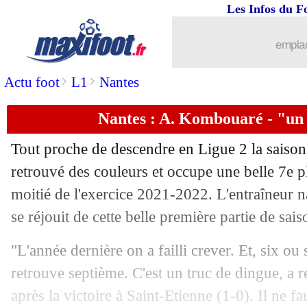
Les Infos du F
23/12
FIFA
: la France termine 2021 sur le 
emplac
23/12
Chelsea
: Thiago Silva va prolonger
>
>
Actu foot
L1
Nantes
23/12
Lyon
: le bilan de Bosz à mi-saison
Nantes : A. Kombouaré - "un 
23/12
Ang.
: Liverpool-Leeds reporté
Tout proche de descendre en Ligue 2 la saison
23/12
PSG
: Rothen dégomme Icardi !
retrouvé des couleurs et occupe une belle 7e p
moitié de l'exercice 2021-2022. L'entraîneur
23/12
PHOTOS
: David, la rose et l'émotion
se réjouit de cette belle première partie de sai
23/12
Lille
: Ikoné est à Florence
"L'année dernière on a failli crever. Et, six ou
retrouve septième. C'est un truc de dingue, a 
23/12
PSG
: la L1, le cri du coeur d'Herrera
après la victoire à Saint-Etienne (1-0). Il ne fa